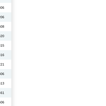
306
206
608
320
315
316
221
306
613
461
606