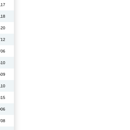
117
118
420
712
706
510
509
110
815
906
708