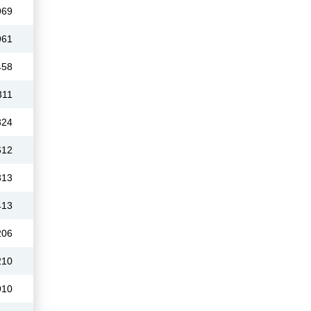
969
961
458
311
324
612
313
413
206
210
910