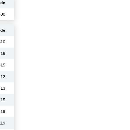
ode
000
ode
410
516
515
112
513
715
418
119