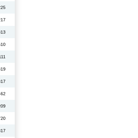
225
217
313
610
111
319
317
462
209
720
817