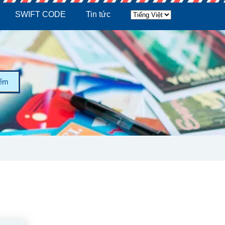
SWIFT CODE
Tin tức
iếm