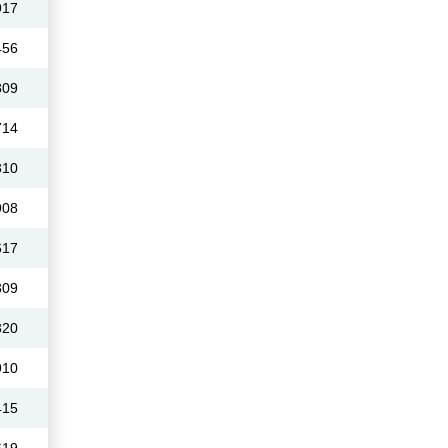
917
456
809
714
310
908
617
309
320
910
415