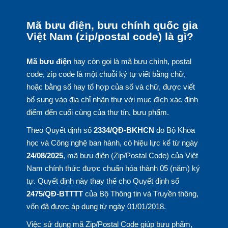
Mã bưu điện, bưu chính quốc gia
Việt Nam (zip/postal code) là gì?
Mã bưu điện
hay còn gọi là mã bưu chính, postal
code, zip code là một chuỗi ký tự viết bằng chữ,
hoặc bằng số hay tổ hợp của số và chữ, được viết
bổ sung vào địa chỉ nhận thư với mục đích xác định
điểm đến cuối cùng của thư tín, bưu phẩm.
Theo Quyết định số
2334/QĐ-BKHCN
do Bộ Khoa
học và Công nghệ ban hành, có hiệu lực kể từ ngày
24/08/2025
, mã bưu điện (Zip/Postal Code) của Việt
Nam chính thức được chuẩn hóa thành 05 (năm) ký
tự. Quyết định này thay thế cho Quyết định số
2475/QĐ-BTTTT
của Bộ Thông tin và Truyền thông,
vốn đã được áp dụng từ ngày 01/01/2018.
Việc sử dụng mã Zip/Postal Code giúp bưu phẩm,