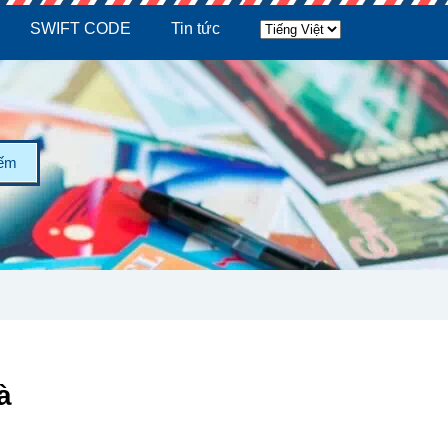
SWIFT CODE
Tin tức
iếm
à