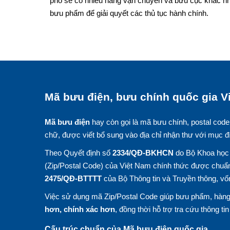
phố sẽ có nhiều hãng vận chuyển và bưu cục khác nh
bưu phẩm để giải quyết các thủ tục hành chính.
Mã bưu điện, bưu chính quốc gia Vi
Mã bưu điện
hay còn gọi là mã bưu chính, postal code
chữ, được viết bổ sung vào địa chỉ nhận thư với mục đ
Theo Quyết định số
2334/QĐ-BKHCN
do Bộ Khoa học 
(Zip/Postal Code) của Việt Nam chính thức được chuẩn
2475/QĐ-BTTTT
của Bộ Thông tin và Truyền thông, vố
Việc sử dụng mã Zip/Postal Code giúp bưu phẩm, hàng 
hơn, chính xác hơn
, đồng thời hỗ trợ tra cứu thông ti
Cấu trúc chuẩn của Mã bưu điện quốc gia