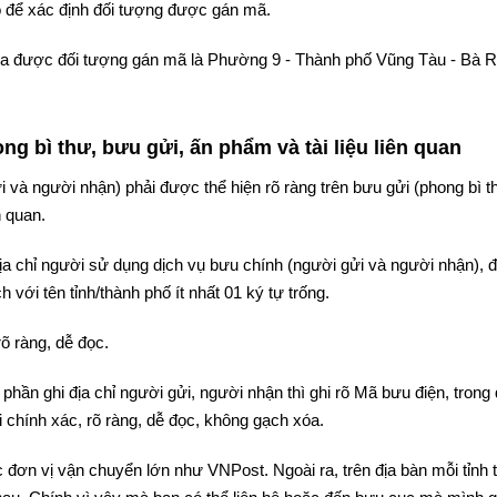
 để xác định đối tượng được gán mã.
 tra được đối tượng gán mã là Phường 9 - Thành phố Vũng Tàu - Bà Rị
g bì thư, bưu gửi, ấn phẩm và tài liệu liên quan
i và người nhận) phải được thể hiện rõ ràng trên bưu gửi (phong bì t
n quan.
 địa chỉ người sử dụng dịch vụ bưu chính (người gửi và người nhận),
 với tên tỉnh/thành phố ít nhất 01 ký tự trống.
rõ ràng, dễ đọc.
phần ghi địa chỉ người gửi, người nhận thì ghi rõ Mã bưu điện, trong
 chính xác, rõ ràng, dễ đọc, không gạch xóa.
 đơn vị vận chuyển lớn như VNPost. Ngoài ra, trên địa bàn mỗi tỉnh 