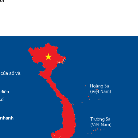
ửi
 của số và
 điện
số
nhanh