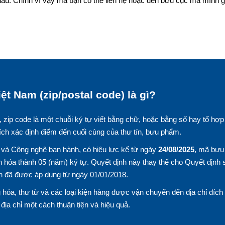
au. Chính vì vậy mà bạn có thể liên hệ hoặc đến bưu cục mà mình g
ệt Nam (zip/postal code) là gì?
, zip code là một chuỗi ký tự viết bằng chữ, hoặc bằng số hay tổ hợp
ích xác định điểm đến cuối cùng của thư tín, bưu phẩm.
và Công nghệ ban hành, có hiệu lực kể từ ngày
24/08/2025
, mã bưu
 hóa thành 05 (năm) ký tự. Quyết định này thay thế cho Quyết định 
n đã được áp dụng từ ngày 01/01/2018.
hóa, thư từ và các loại kiện hàng được vận chuyển đến địa chỉ đích
n địa chỉ một cách thuận tiện và hiệu quả.