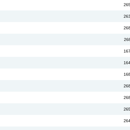
26
26
26
26
16
16
16
26
26
26
26