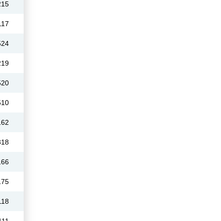
215
117
524
219
520
510
162
318
166
175
118