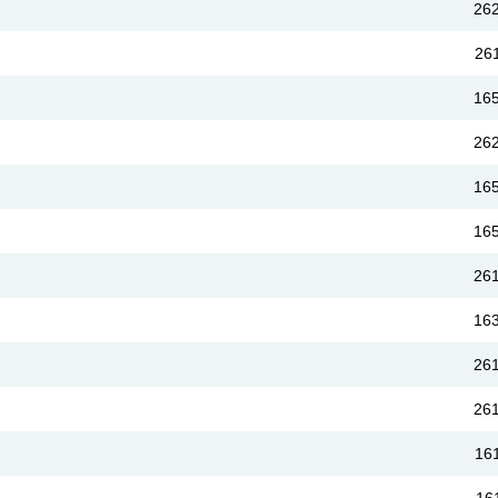
26
26
16
26
16
16
26
16
26
26
16