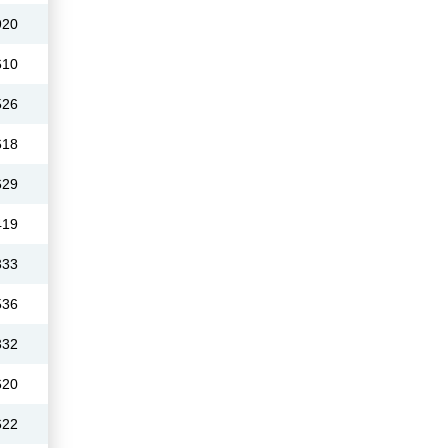
920
610
526
618
629
419
333
536
332
620
622