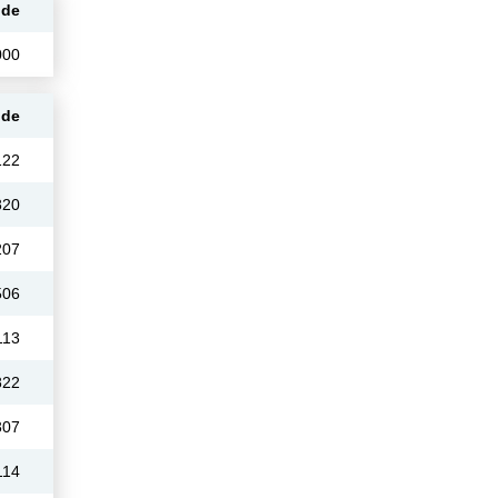
ode
000
ode
122
820
207
506
113
822
307
114