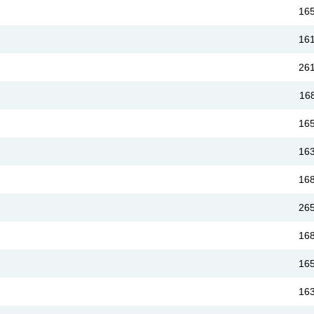
16
16
26
16
16
16
16
26
16
16
16