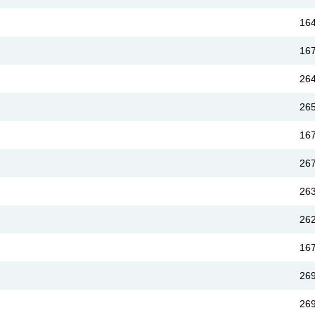
16
16
26
26
16
26
26
26
16
26
26