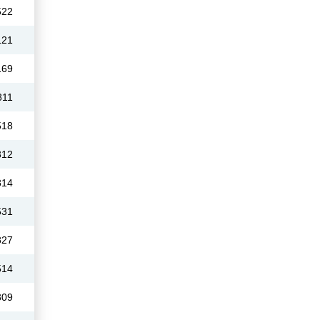
522
121
169
811
518
312
814
531
827
514
309