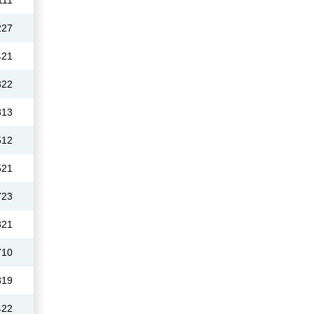
111
227
421
322
313
512
521
723
321
710
819
422