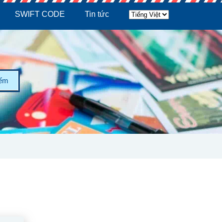
SWIFT CODE
Tin tức
iếm