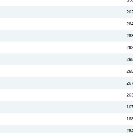
16
26
26
26
26
26
26
26
26
16
16
26