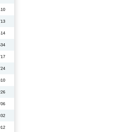
410
713
414
534
717
724
310
226
706
932
912