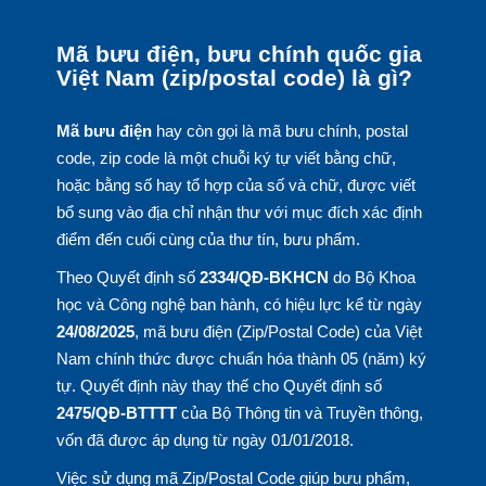
Mã bưu điện, bưu chính quốc gia
Việt Nam (zip/postal code) là gì?
Mã bưu điện
hay còn gọi là mã bưu chính, postal
code, zip code là một chuỗi ký tự viết bằng chữ,
hoặc bằng số hay tổ hợp của số và chữ, được viết
bổ sung vào địa chỉ nhận thư với mục đích xác định
điểm đến cuối cùng của thư tín, bưu phẩm.
Theo Quyết định số
2334/QĐ-BKHCN
do Bộ Khoa
học và Công nghệ ban hành, có hiệu lực kể từ ngày
24/08/2025
, mã bưu điện (Zip/Postal Code) của Việt
Nam chính thức được chuẩn hóa thành 05 (năm) ký
tự. Quyết định này thay thế cho Quyết định số
2475/QĐ-BTTTT
của Bộ Thông tin và Truyền thông,
vốn đã được áp dụng từ ngày 01/01/2018.
Việc sử dụng mã Zip/Postal Code giúp bưu phẩm,