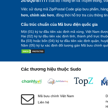
2475/QĐ-BTTTT
của Bộ Thông tin và Truyền thông, vố
Việc sử dụng mã Zip/Postal Code giúp bưu phẩm, hàng 
hơn, chính xác hơn
, đồng thời hỗ trợ tra cứu thông ti
Cấu trúc chuẩn của Mã bưu điện quốc gia
Một (01) ký tự đầu tiên xác định mã vùng, Việt Nam được
Hai (02) ký tự đầu tiên xác định tỉnh, thành phố trực thu
Ba (03) hoặc bốn (04) ký tự đầu tiên xác định quận, hu
Năm (05) ký tự xác định đối tượng gán Mã bưu chính quố
Các thương hiệu thuộc Sudo
Mã bưu chính Việt Nam
D
n
Liên hệ
H