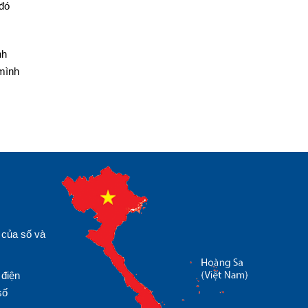
 đó
nh
 mình
 của số và
 điện
số