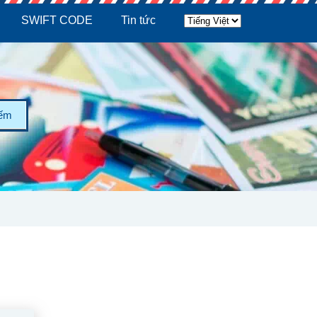
SWIFT CODE
Tin tức
iếm