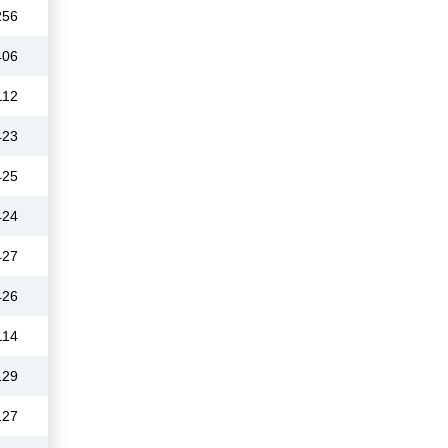
256
406
112
423
425
424
427
426
114
129
127