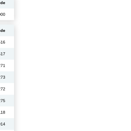
ode
000
ode
516
517
271
273
272
275
118
014