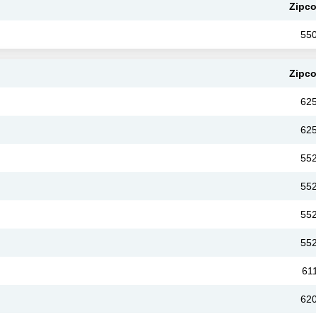
Zipc
55
Zipc
62
62
55
55
55
55
61
62