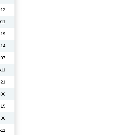
912
911
319
314
707
311
321
606
815
906
511