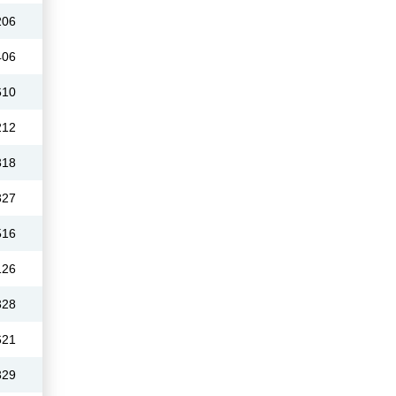
206
406
610
212
318
327
516
126
328
621
329