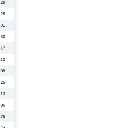
129
128
131
130
417
110
908
625
513
506
375