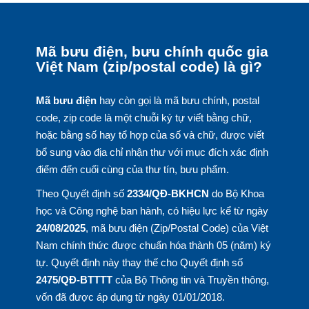
Mã bưu điện, bưu chính quốc gia
Việt Nam (zip/postal code) là gì?
Mã bưu điện
hay còn gọi là mã bưu chính, postal
code, zip code là một chuỗi ký tự viết bằng chữ,
hoặc bằng số hay tổ hợp của số và chữ, được viết
bổ sung vào địa chỉ nhận thư với mục đích xác định
điểm đến cuối cùng của thư tín, bưu phẩm.
Theo Quyết định số
2334/QĐ-BKHCN
do Bộ Khoa
học và Công nghệ ban hành, có hiệu lực kể từ ngày
24/08/2025
, mã bưu điện (Zip/Postal Code) của Việt
Nam chính thức được chuẩn hóa thành 05 (năm) ký
tự. Quyết định này thay thế cho Quyết định số
2475/QĐ-BTTTT
của Bộ Thông tin và Truyền thông,
vốn đã được áp dụng từ ngày 01/01/2018.