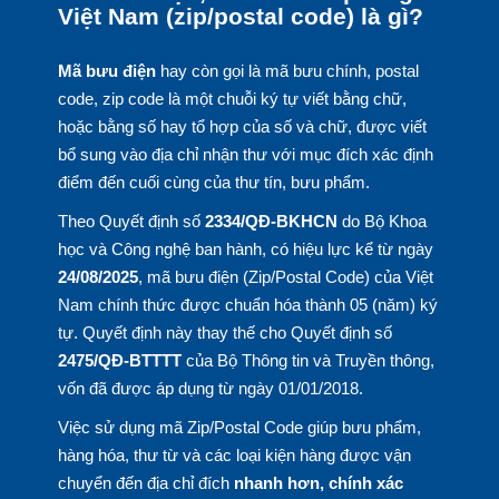
Việt Nam (zip/postal code) là gì?
Mã bưu điện
hay còn gọi là mã bưu chính, postal
code, zip code là một chuỗi ký tự viết bằng chữ,
hoặc bằng số hay tổ hợp của số và chữ, được viết
bổ sung vào địa chỉ nhận thư với mục đích xác định
điểm đến cuối cùng của thư tín, bưu phẩm.
Theo Quyết định số
2334/QĐ-BKHCN
do Bộ Khoa
học và Công nghệ ban hành, có hiệu lực kể từ ngày
24/08/2025
, mã bưu điện (Zip/Postal Code) của Việt
Nam chính thức được chuẩn hóa thành 05 (năm) ký
tự. Quyết định này thay thế cho Quyết định số
2475/QĐ-BTTTT
của Bộ Thông tin và Truyền thông,
vốn đã được áp dụng từ ngày 01/01/2018.
Việc sử dụng mã Zip/Postal Code giúp bưu phẩm,
hàng hóa, thư từ và các loại kiện hàng được vận
chuyển đến địa chỉ đích
nhanh hơn, chính xác