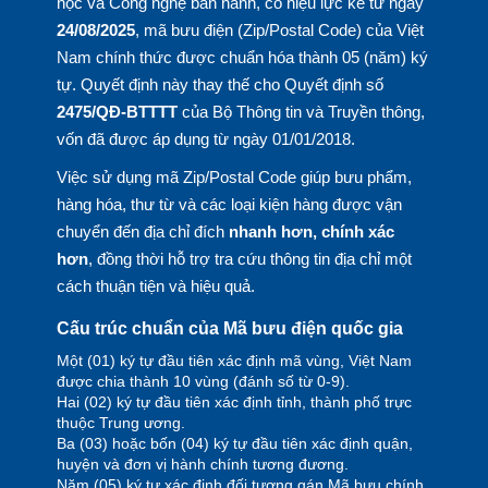
học và Công nghệ ban hành, có hiệu lực kể từ ngày
24/08/2025
, mã bưu điện (Zip/Postal Code) của Việt
Nam chính thức được chuẩn hóa thành 05 (năm) ký
tự. Quyết định này thay thế cho Quyết định số
2475/QĐ-BTTTT
của Bộ Thông tin và Truyền thông,
vốn đã được áp dụng từ ngày 01/01/2018.
Việc sử dụng mã Zip/Postal Code giúp bưu phẩm,
hàng hóa, thư từ và các loại kiện hàng được vận
chuyển đến địa chỉ đích
nhanh hơn, chính xác
hơn
, đồng thời hỗ trợ tra cứu thông tin địa chỉ một
cách thuận tiện và hiệu quả.
Cấu trúc chuẩn của Mã bưu điện quốc gia
Một (01) ký tự đầu tiên xác định mã vùng, Việt Nam
được chia thành 10 vùng (đánh số từ 0-9).
Hai (02) ký tự đầu tiên xác định tỉnh, thành phố trực
thuộc Trung ương.
Ba (03) hoặc bốn (04) ký tự đầu tiên xác định quận,
huyện và đơn vị hành chính tương đương.
Năm (05) ký tự xác định đối tượng gán Mã bưu chính