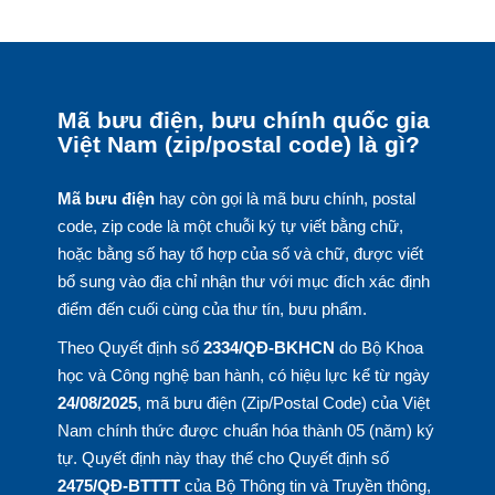
Mã bưu điện, bưu chính quốc gia
Việt Nam (zip/postal code) là gì?
Mã bưu điện
hay còn gọi là mã bưu chính, postal
code, zip code là một chuỗi ký tự viết bằng chữ,
hoặc bằng số hay tổ hợp của số và chữ, được viết
bổ sung vào địa chỉ nhận thư với mục đích xác định
điểm đến cuối cùng của thư tín, bưu phẩm.
Theo Quyết định số
2334/QĐ-BKHCN
do Bộ Khoa
học và Công nghệ ban hành, có hiệu lực kể từ ngày
24/08/2025
, mã bưu điện (Zip/Postal Code) của Việt
Nam chính thức được chuẩn hóa thành 05 (năm) ký
tự. Quyết định này thay thế cho Quyết định số
2475/QĐ-BTTTT
của Bộ Thông tin và Truyền thông,