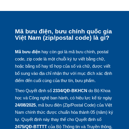
Mã bưu điện, bưu chính quốc gia
Việt Nam (zip/postal code) là gì?
Mã bưu điện
hay còn gọi là mã bưu chính, postal
code, zip code là một chuỗi ký tự viết bằng chữ,
hoặc bằng số hay tổ hợp của số và chữ, được viết
bổ sung vào địa chỉ nhận thư với mục đích xác định
điểm đến cuối cùng của thư tín, bưu phẩm.
Theo Quyết định số
2334/QĐ-BKHCN
do Bộ Khoa
học và Công nghệ ban hành, có hiệu lực kể từ ngày
24/08/2025
, mã bưu điện (Zip/Postal Code) của Việt
Nam chính thức được chuẩn hóa thành 05 (năm) ký
tự. Quyết định này thay thế cho Quyết định số
2475/QĐ-BTTTT
của Bộ Thông tin và Truyền thông,