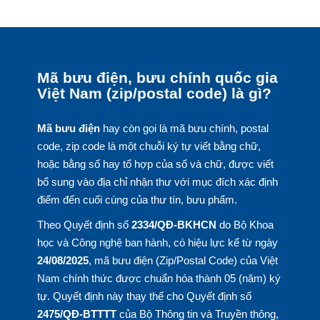
Mã bưu điện, bưu chính quốc gia
Việt Nam (zip/postal code) là gì?
Mã bưu điện
hay còn gọi là mã bưu chính, postal
code, zip code là một chuỗi ký tự viết bằng chữ,
hoặc bằng số hay tổ hợp của số và chữ, được viết
bổ sung vào địa chỉ nhận thư với mục đích xác định
điểm đến cuối cùng của thư tín, bưu phẩm.
Theo Quyết định số
2334/QĐ-BKHCN
do Bộ Khoa
học và Công nghệ ban hành, có hiệu lực kể từ ngày
24/08/2025
, mã bưu điện (Zip/Postal Code) của Việt
Nam chính thức được chuẩn hóa thành 05 (năm) ký
tự. Quyết định này thay thế cho Quyết định số
2475/QĐ-BTTTT
của Bộ Thông tin và Truyền thông,