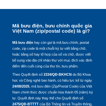
Mã bưu điện, bưu chính quốc gia
Việt Nam (zip/postal code) là gì?
Mã bưu điện
hay còn gọi là mã bưu chính, postal
code, zip code là một chuỗi ký tự viết bằng chữ,
hoặc bằng số hay tổ hợp của số và chữ, được viết
bổ sung vào địa chỉ nhận thư với mục đích xác định
điểm đến cuối cùng của thư tín, bưu phẩm.
Theo Quyết định số
2334/QĐ-BKHCN
do Bộ Khoa
học và Công nghệ ban hành, có hiệu lực kể từ ngày
24/08/2025
, mã bưu điện (Zip/Postal Code) của Việt
Nam chính thức được chuẩn hóa thành 05 (năm) ký
tự. Quyết định này thay thế cho Quyết định số
2475/QĐ-BTTTT
của Bộ Thông tin và Truyền thông,