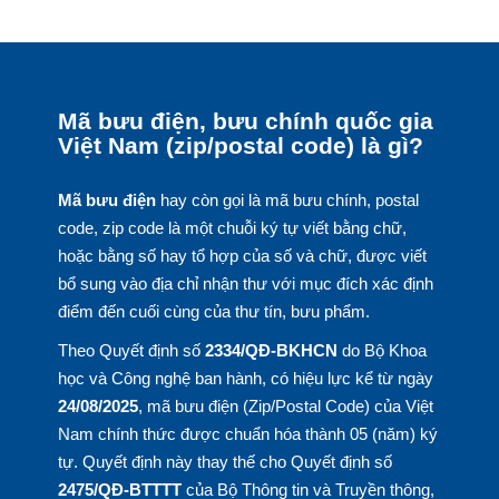
Mã bưu điện, bưu chính quốc gia
Việt Nam (zip/postal code) là gì?
Mã bưu điện
hay còn gọi là mã bưu chính, postal
code, zip code là một chuỗi ký tự viết bằng chữ,
hoặc bằng số hay tổ hợp của số và chữ, được viết
bổ sung vào địa chỉ nhận thư với mục đích xác định
điểm đến cuối cùng của thư tín, bưu phẩm.
Theo Quyết định số
2334/QĐ-BKHCN
do Bộ Khoa
học và Công nghệ ban hành, có hiệu lực kể từ ngày
24/08/2025
, mã bưu điện (Zip/Postal Code) của Việt
Nam chính thức được chuẩn hóa thành 05 (năm) ký
tự. Quyết định này thay thế cho Quyết định số
2475/QĐ-BTTTT
của Bộ Thông tin và Truyền thông,