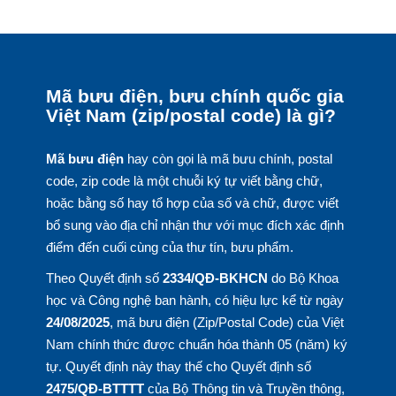
Mã bưu điện, bưu chính quốc gia
Việt Nam (zip/postal code) là gì?
Mã bưu điện
hay còn gọi là mã bưu chính, postal
code, zip code là một chuỗi ký tự viết bằng chữ,
hoặc bằng số hay tổ hợp của số và chữ, được viết
bổ sung vào địa chỉ nhận thư với mục đích xác định
điểm đến cuối cùng của thư tín, bưu phẩm.
Theo Quyết định số
2334/QĐ-BKHCN
do Bộ Khoa
học và Công nghệ ban hành, có hiệu lực kể từ ngày
24/08/2025
, mã bưu điện (Zip/Postal Code) của Việt
Nam chính thức được chuẩn hóa thành 05 (năm) ký
tự. Quyết định này thay thế cho Quyết định số
2475/QĐ-BTTTT
của Bộ Thông tin và Truyền thông,