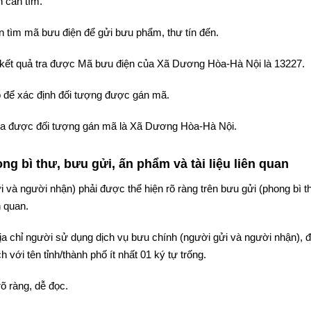
 cần tìm.
 tìm mã bưu điện để gửi bưu phẩm, thư tín đến.
ì kết quả tra được Mã bưu điện của Xã Dương Hòa-Hà Nội là 13227.
 để xác định đối tượng được gán mã.
ả tra được đối tượng gán mã là Xã Dương Hòa-Hà Nội.
g bì thư, bưu gửi, ấn phẩm và tài liệu liên quan
i và người nhận) phải được thể hiện rõ ràng trên bưu gửi (phong bì t
n quan.
 địa chỉ người sử dụng dịch vụ bưu chính (người gửi và người nhận),
 với tên tỉnh/thành phố ít nhất 01 ký tự trống.
rõ ràng, dễ đọc.