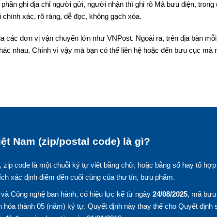
phần ghi địa chỉ người gửi, người nhận thì ghi rõ Mã bưu điện, trong
 chính xác, rõ ràng, dễ đọc, không gạch xóa.
a các đơn vị vận chuyển lớn như VNPost. Ngoài ra, trên địa bàn mỗi 
hác nhau. Chính vì vậy mà bạn có thể liên hệ hoặc đến bưu cục mà
ệt Nam (zip/postal code) là gì?
, zip code là một chuỗi ký tự viết bằng chữ, hoặc bằng số hay tổ hợp
ích xác định điểm đến cuối cùng của thư tín, bưu phẩm.
và Công nghệ ban hành, có hiệu lực kể từ ngày
24/08/2025
, mã bưu
 hóa thành 05 (năm) ký tự. Quyết định này thay thế cho Quyết định 