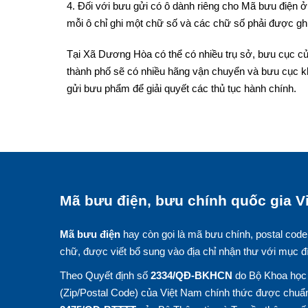
4. Đối với bưu gửi có ô dành riêng cho Mã bưu điện ở 
mỗi ô chỉ ghi một chữ số và các chữ số phải được ghi
Tại Xã Dương Hòa có thể có nhiều trụ sở, bưu cục củ
thành phố sẽ có nhiều hãng vận chuyển và bưu cục k
gửi bưu phẩm để giải quyết các thủ tục hành chính.
Mã bưu điện, bưu chính quốc gia Vi
Mã bưu điện
hay còn gọi là mã bưu chính, postal code
chữ, được viết bổ sung vào địa chỉ nhận thư với mục đ
Theo Quyết định số
2334/QĐ-BKHCN
do Bộ Khoa học 
(Zip/Postal Code) của Việt Nam chính thức được chuẩn