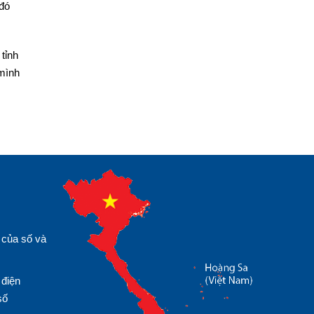
 đó
tỉnh
 mình
 của số và
 điện
số