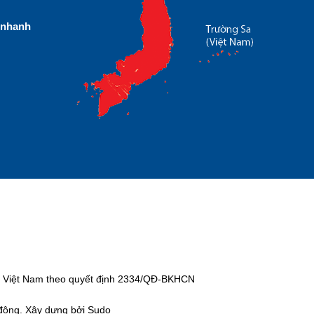
nhanh
tại Việt Nam theo quyết định 2334/QĐ-BKHCN
 động. Xây dựng bởi Sudo