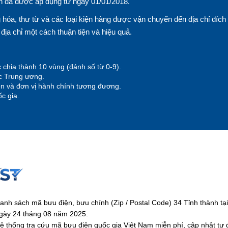
n đã được áp dụng từ ngày 01/01/2018.
hóa, thư từ và các loại kiện hàng được vận chuyển đến địa chỉ đích
n địa chỉ một cách thuận tiện và hiệu quả.
 chia thành 10 vùng (đánh số từ 0-9).
ộc Trung ương.
yện và đơn vị hành chính tương đương.
c gia.
anh sách mã bưu điện, bưu chính (Zip / Postal Code) 34 Tỉnh thành 
gày 24 tháng 08 năm 2025.
ệ thống tra cứu mã bưu điện quốc gia Việt Nam miễn phí, cập nhật tự