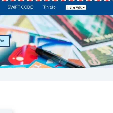
SWIFT CODE
Tin tức
iếm