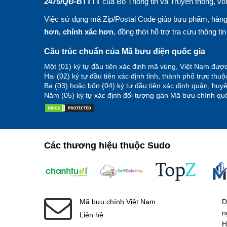
2475/QĐ-BTTTT
của Bộ Thông tin và Truyền thông, vố
Việc sử dụng mã Zip/Postal Code giúp bưu phẩm, hàng 
hơn, chính xác hơn
, đồng thời hỗ trợ tra cứu thông ti
Cấu trúc chuẩn của Mã bưu điện quốc gia
Một (01) ký tự đầu tiên xác định mã vùng, Việt Nam được
Hai (02) ký tự đầu tiên xác định tỉnh, thành phố trực thu
Ba (03) hoặc bốn (04) ký tự đầu tiên xác định quận, hu
Năm (05) ký tự xác định đối tượng gán Mã bưu chính quố
Các thương hiệu thuộc Sudo
Mã bưu chính Việt Nam
D
n
Liên hệ
H