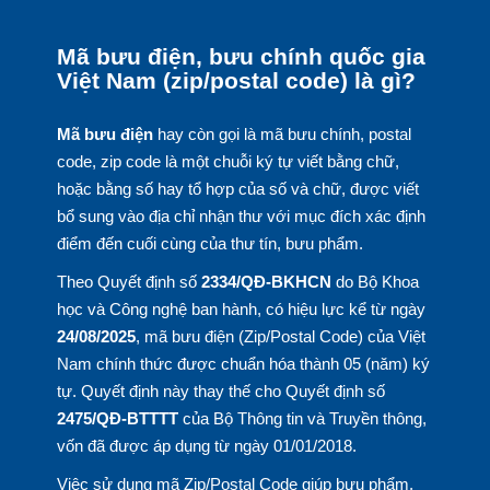
Mã bưu điện, bưu chính quốc gia
Việt Nam (zip/postal code) là gì?
Mã bưu điện
hay còn gọi là mã bưu chính, postal
code, zip code là một chuỗi ký tự viết bằng chữ,
hoặc bằng số hay tổ hợp của số và chữ, được viết
bổ sung vào địa chỉ nhận thư với mục đích xác định
điểm đến cuối cùng của thư tín, bưu phẩm.
Theo Quyết định số
2334/QĐ-BKHCN
do Bộ Khoa
học và Công nghệ ban hành, có hiệu lực kể từ ngày
24/08/2025
, mã bưu điện (Zip/Postal Code) của Việt
Nam chính thức được chuẩn hóa thành 05 (năm) ký
tự. Quyết định này thay thế cho Quyết định số
2475/QĐ-BTTTT
của Bộ Thông tin và Truyền thông,
vốn đã được áp dụng từ ngày 01/01/2018.
Việc sử dụng mã Zip/Postal Code giúp bưu phẩm,