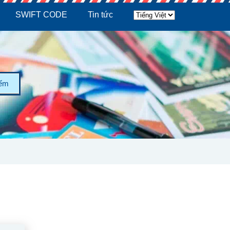
SWIFT CODE
Tin tức
iếm