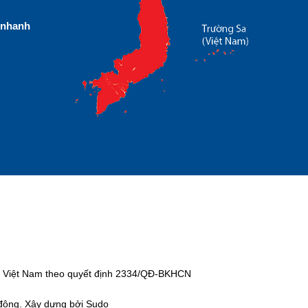
nhanh
tại Việt Nam theo quyết định 2334/QĐ-BKHCN
 động. Xây dựng bởi Sudo