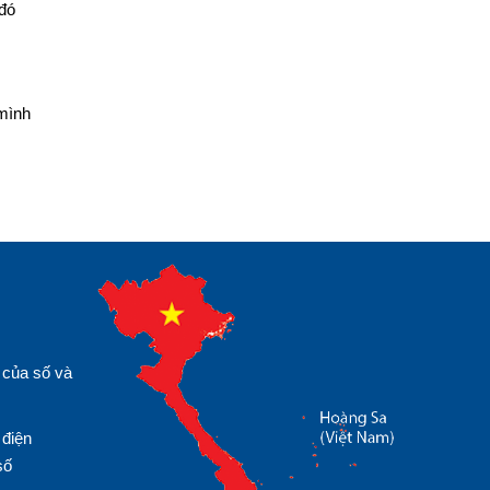
 đó
 mình
 của số và
 điện
số