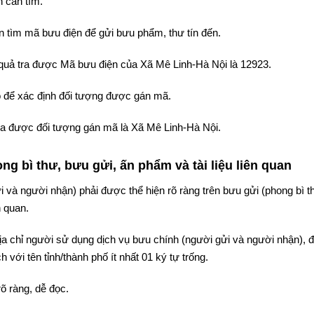
 cần tìm.
 tìm mã bưu điện để gửi bưu phẩm, thư tín đến.
t quả tra được Mã bưu điện của Xã Mê Linh-Hà Nội là 12923.
 để xác định đối tượng được gán mã.
 tra được đối tượng gán mã là Xã Mê Linh-Hà Nội.
g bì thư, bưu gửi, ấn phẩm và tài liệu liên quan
i và người nhận) phải được thể hiện rõ ràng trên bưu gửi (phong bì t
n quan.
 địa chỉ người sử dụng dịch vụ bưu chính (người gửi và người nhận),
 với tên tỉnh/thành phố ít nhất 01 ký tự trống.
rõ ràng, dễ đọc.