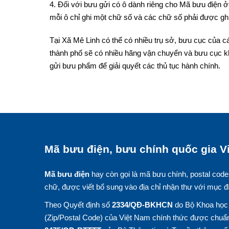
4. Đối với bưu gửi có ô dành riêng cho Mã bưu điện ở 
mỗi ô chỉ ghi một chữ số và các chữ số phải được ghi
Tại Xã Mê Linh có thể có nhiều trụ sở, bưu cục của c
thành phố sẽ có nhiều hãng vận chuyển và bưu cục k
gửi bưu phẩm để giải quyết các thủ tục hành chính.
Mã bưu điện, bưu chính quốc gia Vi
Mã bưu điện
hay còn gọi là mã bưu chính, postal code
chữ, được viết bổ sung vào địa chỉ nhận thư với mục đ
Theo Quyết định số
2334/QĐ-BKHCN
do Bộ Khoa học 
(Zip/Postal Code) của Việt Nam chính thức được chuẩn