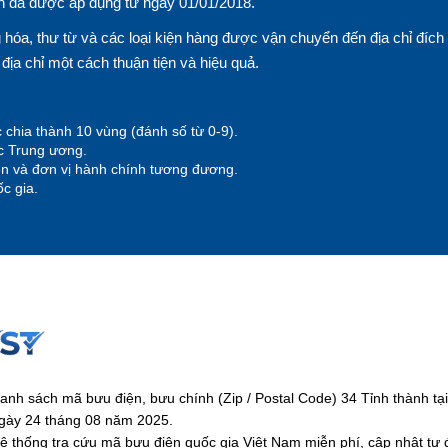
n đã được áp dụng từ ngày 01/01/2018.
hóa, thư từ và các loại kiện hàng được vận chuyển đến địa chỉ đích
n địa chỉ một cách thuận tiện và hiệu quả.
 chia thành 10 vùng (đánh số từ 0-9).
ộc Trung ương.
yện và đơn vị hành chính tương đương.
c gia.
anh sách mã bưu điện, bưu chính (Zip / Postal Code) 34 Tỉnh thành 
gày 24 tháng 08 năm 2025.
ệ thống tra cứu mã bưu điện quốc gia Việt Nam miễn phí, cập nhật tự