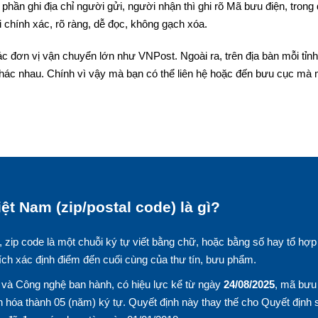
phần ghi địa chỉ người gửi, người nhận thì ghi rõ Mã bưu điện, trong
 chính xác, rõ ràng, dễ đọc, không gạch xóa.
ác đơn vị vận chuyển lớn như VNPost. Ngoài ra, trên địa bàn mỗi tỉnh
hác nhau. Chính vì vậy mà bạn có thể liên hệ hoặc đến bưu cục mà
ệt Nam (zip/postal code) là gì?
, zip code là một chuỗi ký tự viết bằng chữ, hoặc bằng số hay tổ hợp
ích xác định điểm đến cuối cùng của thư tín, bưu phẩm.
và Công nghệ ban hành, có hiệu lực kể từ ngày
24/08/2025
, mã bưu
 hóa thành 05 (năm) ký tự. Quyết định này thay thế cho Quyết định 