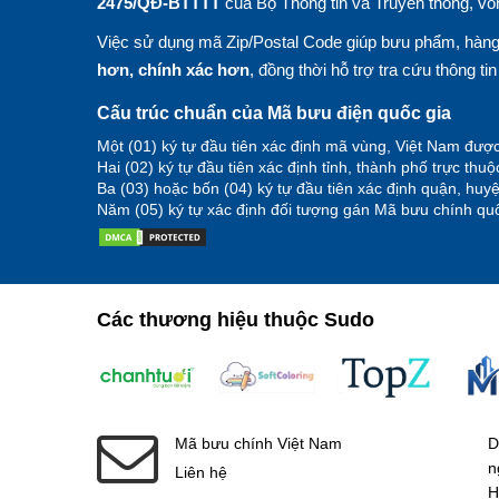
2475/QĐ-BTTTT
của Bộ Thông tin và Truyền thông, vố
Việc sử dụng mã Zip/Postal Code giúp bưu phẩm, hàng 
hơn, chính xác hơn
, đồng thời hỗ trợ tra cứu thông ti
Cấu trúc chuẩn của Mã bưu điện quốc gia
Một (01) ký tự đầu tiên xác định mã vùng, Việt Nam được
Hai (02) ký tự đầu tiên xác định tỉnh, thành phố trực thu
Ba (03) hoặc bốn (04) ký tự đầu tiên xác định quận, hu
Năm (05) ký tự xác định đối tượng gán Mã bưu chính quố
Các thương hiệu thuộc Sudo
Mã bưu chính Việt Nam
D
n
Liên hệ
H