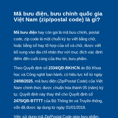
Mã bưu điện, bưu chính quốc gia
Việt Nam (zip/postal code) là gì?
Mã bưu điện
hay còn gọi là mã bưu chính, postal
code, zip code là một chuỗi ký tự viết bằng chữ,
hoặc bằng số hay tổ hợp của số và chữ, được viết
bổ sung vào địa chỉ nhận thư với mục đích xác định
điểm đến cuối cùng của thư tín, bưu phẩm.
Theo Quyết định số
2334/QĐ-BKHCN
do Bộ Khoa
học và Công nghệ ban hành, có hiệu lực kể từ ngày
24/08/2025
, mã bưu điện (Zip/Postal Code) của Việt
Nam chính thức được chuẩn hóa thành 05 (năm) ký
tự. Quyết định này thay thế cho Quyết định số
2475/QĐ-BTTTT
của Bộ Thông tin và Truyền thông,
vốn đã được áp dụng từ ngày 01/01/2018.
Việc sử dụng mã Zip/Postal Code giúp bưu phẩm,