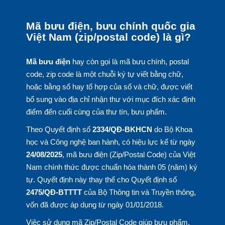
Mã bưu điện, bưu chính quốc gia
Việt Nam (zip/postal code) là gì?
Mã bưu điện
hay còn gọi là mã bưu chính, postal
code, zip code là một chuỗi ký tự viết bằng chữ,
hoặc bằng số hay tổ hợp của số và chữ, được viết
bổ sung vào địa chỉ nhận thư với mục đích xác định
điểm đến cuối cùng của thư tín, bưu phẩm.
Theo Quyết định số
2334/QĐ-BKHCN
do Bộ Khoa
học và Công nghệ ban hành, có hiệu lực kể từ ngày
24/08/2025
, mã bưu điện (Zip/Postal Code) của Việt
Nam chính thức được chuẩn hóa thành 05 (năm) ký
tự. Quyết định này thay thế cho Quyết định số
2475/QĐ-BTTTT
của Bộ Thông tin và Truyền thông,
vốn đã được áp dụng từ ngày 01/01/2018.
Việc sử dụng mã Zip/Postal Code giúp bưu phẩm,