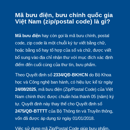
Mã bưu điện, bưu chính quốc gia
Việt Nam (zip/postal code) là gì?
Mã bưu điện
hay còn gọi là mã bưu chính, postal
code, zip code là một chuỗi ký tự viết bằng chữ,
hoặc bằng số hay tổ hợp của số và chữ, được viết
bổ sung vào địa chỉ nhận thư với mục đích xác định
điểm đến cuối cùng của thư tín, bưu phẩm.
Theo Quyết định số
2334/QĐ-BKHCN
do Bộ Khoa
học và Công nghệ ban hành, có hiệu lực kể từ ngày
24/08/2025
, mã bưu điện (Zip/Postal Code) của Việt
Nam chính thức được chuẩn hóa thành 05 (năm) ký
tự. Quyết định này thay thế cho Quyết định số
2475/QĐ-BTTTT
của Bộ Thông tin và Truyền thông,
vốn đã được áp dụng từ ngày 01/01/2018.
Việc sử dụng mã Zip/Postal Code giúp bưu phẩm,