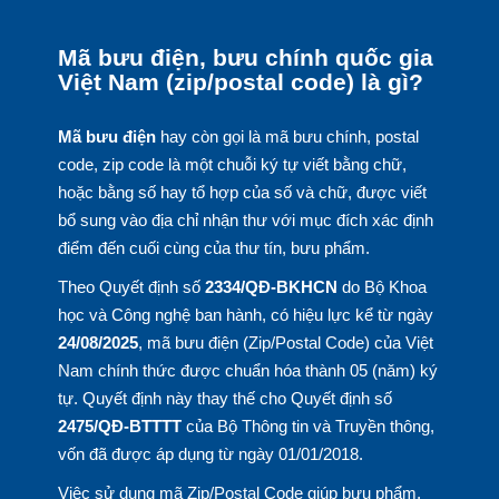
Mã bưu điện, bưu chính quốc gia
Việt Nam (zip/postal code) là gì?
Mã bưu điện
hay còn gọi là mã bưu chính, postal
code, zip code là một chuỗi ký tự viết bằng chữ,
hoặc bằng số hay tổ hợp của số và chữ, được viết
bổ sung vào địa chỉ nhận thư với mục đích xác định
điểm đến cuối cùng của thư tín, bưu phẩm.
Theo Quyết định số
2334/QĐ-BKHCN
do Bộ Khoa
học và Công nghệ ban hành, có hiệu lực kể từ ngày
24/08/2025
, mã bưu điện (Zip/Postal Code) của Việt
Nam chính thức được chuẩn hóa thành 05 (năm) ký
tự. Quyết định này thay thế cho Quyết định số
2475/QĐ-BTTTT
của Bộ Thông tin và Truyền thông,
vốn đã được áp dụng từ ngày 01/01/2018.
Việc sử dụng mã Zip/Postal Code giúp bưu phẩm,