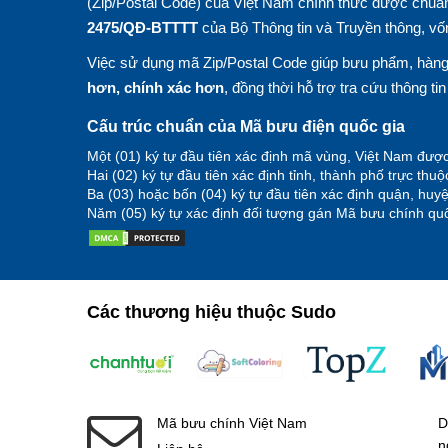
(Zip/Postal Code) của Việt Nam chính thức được chuẩn
2475/QĐ-BTTTT
của Bộ Thông tin và Truyền thông, vố
Việc sử dụng mã Zip/Postal Code giúp bưu phẩm, hàng 
hơn, chính xác hơn
, đồng thời hỗ trợ tra cứu thông ti
Cấu trúc chuẩn của Mã bưu điện quốc gia
Một (01) ký tự đầu tiên xác định mã vùng, Việt Nam được
Hai (02) ký tự đầu tiên xác định tỉnh, thành phố trực thu
Ba (03) hoặc bốn (04) ký tự đầu tiên xác định quận, hu
Năm (05) ký tự xác định đối tượng gán Mã bưu chính quố
Các thương hiệu thuộc Sudo
Mã bưu chính Việt Nam
D
n