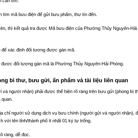
 cần tìm.
 tìm mã bưu điện để gửi bưu phẩm, thư tín đến.
yên, thì kết quả tra được Mã bưu điện của Phường Thủy Nguyên-Hải
 để xác định đối tượng được gán mã.
 tra được đối tượng gán mã là Phường Thủy Nguyên-Hải Phòng.
g bì thư, bưu gửi, ấn phẩm và tài liệu liên quan
i và người nhận) phải được thể hiện rõ ràng trên bưu gửi (phong bì t
n quan.
 địa chỉ người sử dụng dịch vụ bưu chính (người gửi và người nhận),
 với tên tỉnh/thành phố ít nhất 01 ký tự trống.
rõ ràng, dễ đọc.