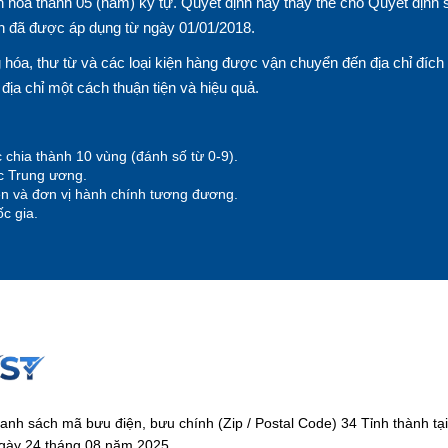
 hóa thành 05 (năm) ký tự. Quyết định này thay thế cho Quyết định 
n đã được áp dụng từ ngày 01/01/2018.
hóa, thư từ và các loại kiện hàng được vận chuyển đến địa chỉ đích
n địa chỉ một cách thuận tiện và hiệu quả.
 chia thành 10 vùng (đánh số từ 0-9).
ộc Trung ương.
yện và đơn vị hành chính tương đương.
c gia.
anh sách mã bưu điện, bưu chính (Zip / Postal Code) 34 Tỉnh thành 
gày 24 tháng 08 năm 2025.