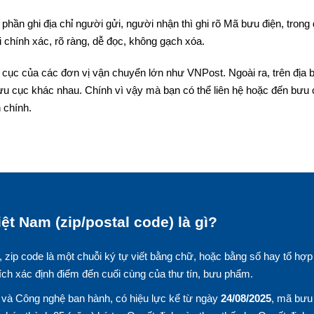
phần ghi địa chỉ người gửi, người nhận thì ghi rõ Mã bưu điện, trong
 chính xác, rõ ràng, dễ đọc, không gạch xóa.
cục của các đơn vị vận chuyển lớn như VNPost. Ngoài ra, trên địa 
ưu cục khác nhau. Chính vì vậy mà bạn có thể liên hệ hoặc đến bưu
 chính.
ệt Nam (zip/postal code) là gì?
, zip code là một chuỗi ký tự viết bằng chữ, hoặc bằng số hay tổ hợp
ích xác định điểm đến cuối cùng của thư tín, bưu phẩm.
và Công nghệ ban hành, có hiệu lực kể từ ngày
24/08/2025
, mã bưu