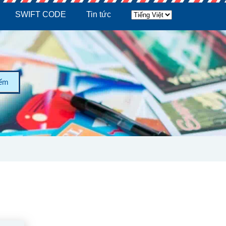
SWIFT CODE
Tin tức
iếm