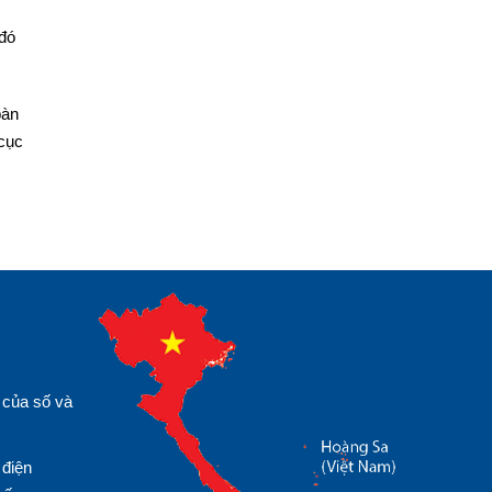
 đó
bàn
 cục
 của số và
 điện