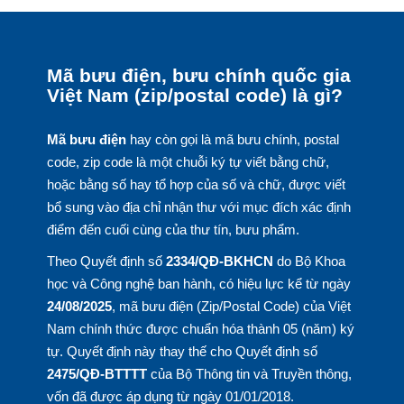
Mã bưu điện, bưu chính quốc gia
Việt Nam (zip/postal code) là gì?
Mã bưu điện
hay còn gọi là mã bưu chính, postal
code, zip code là một chuỗi ký tự viết bằng chữ,
hoặc bằng số hay tổ hợp của số và chữ, được viết
bổ sung vào địa chỉ nhận thư với mục đích xác định
điểm đến cuối cùng của thư tín, bưu phẩm.
Theo Quyết định số
2334/QĐ-BKHCN
do Bộ Khoa
học và Công nghệ ban hành, có hiệu lực kể từ ngày
24/08/2025
, mã bưu điện (Zip/Postal Code) của Việt
Nam chính thức được chuẩn hóa thành 05 (năm) ký
tự. Quyết định này thay thế cho Quyết định số
2475/QĐ-BTTTT
của Bộ Thông tin và Truyền thông,
vốn đã được áp dụng từ ngày 01/01/2018.