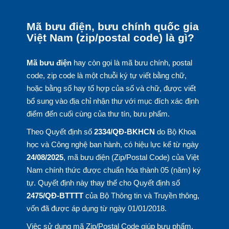
Mã bưu điện, bưu chính quốc gia
Việt Nam (zip/postal code) là gì?
Mã bưu điện
hay còn gọi là mã bưu chính, postal
code, zip code là một chuỗi ký tự viết bằng chữ,
hoặc bằng số hay tổ hợp của số và chữ, được viết
bổ sung vào địa chỉ nhận thư với mục đích xác định
điểm đến cuối cùng của thư tín, bưu phẩm.
Theo Quyết định số
2334/QĐ-BKHCN
do Bộ Khoa
học và Công nghệ ban hành, có hiệu lực kể từ ngày
24/08/2025
, mã bưu điện (Zip/Postal Code) của Việt
Nam chính thức được chuẩn hóa thành 05 (năm) ký
tự. Quyết định này thay thế cho Quyết định số
2475/QĐ-BTTTT
của Bộ Thông tin và Truyền thông,
vốn đã được áp dụng từ ngày 01/01/2018.
Việc sử dụng mã Zip/Postal Code giúp bưu phẩm,