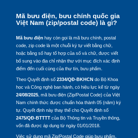
Mã bưu điện, bưu chính quốc gia
Việt Nam (zip/postal code) là gì?
Mã bưu điện
hay còn gọi là mã bưu chính, postal
code, zip code là một chuỗi ký tự viết bằng chữ,
hoặc bằng số hay tổ hợp của số và chữ, được viết
bổ sung vào địa chỉ nhận thư với mục đích xác định
điểm đến cuối cùng của thư tín, bưu phẩm.
Theo Quyết định số
2334/QĐ-BKHCN
do Bộ Khoa
học và Công nghệ ban hành, có hiệu lực kể từ ngày
24/08/2025
, mã bưu điện (Zip/Postal Code) của Việt
Nam chính thức được chuẩn hóa thành 05 (năm) ký
tự. Quyết định này thay thế cho Quyết định số
2475/QĐ-BTTTT
của Bộ Thông tin và Truyền thông,
vốn đã được áp dụng từ ngày 01/01/2018.
Việc sử dụng mã Zip/Postal Code giúp bưu phẩm,