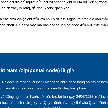
phần ghi địa chỉ người gửi, người nhận thì ghi rõ Mã bưu điện, trong
 chính xác, rõ ràng, dễ đọc, không gạch xóa.
a các đơn vị vận chuyển lớn như VNPost. Ngoài ra, trên địa bàn mỗi 
hác nhau. Chính vì vậy mà bạn có thể liên hệ hoặc đến bưu cục mà
ệt Nam (zip/postal code) là gì?
, zip code là một chuỗi ký tự viết bằng chữ, hoặc bằng số hay tổ hợp
ích xác định điểm đến cuối cùng của thư tín, bưu phẩm.
và Công nghệ ban hành, có hiệu lực kể từ ngày
24/08/2025
, mã bưu
 hóa thành 05 (năm) ký tự. Quyết định này thay thế cho Quyết định 