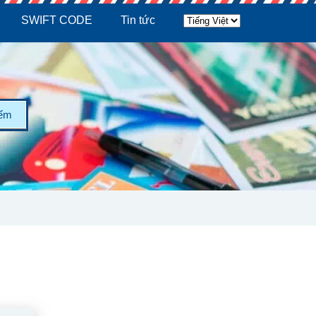
SWIFT CODE
Tin tức
iếm