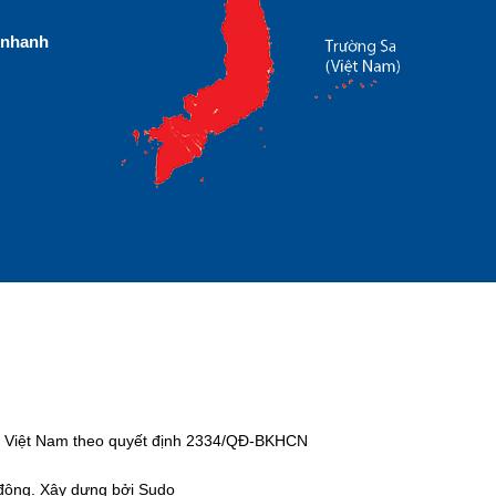
nhanh
tại Việt Nam theo quyết định 2334/QĐ-BKHCN
 động. Xây dựng bởi Sudo