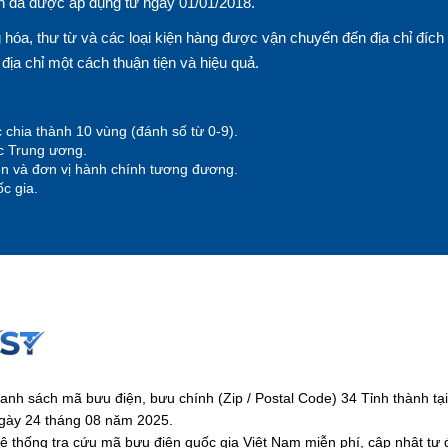
n đã được áp dụng từ ngày 01/01/2018.
hóa, thư từ và các loại kiện hàng được vận chuyển đến địa chỉ đích
n địa chỉ một cách thuận tiện và hiệu quả.
 chia thành 10 vùng (đánh số từ 0-9).
ộc Trung ương.
yện và đơn vị hành chính tương đương.
c gia.
anh sách mã bưu điện, bưu chính (Zip / Postal Code) 34 Tỉnh thành 
gày 24 tháng 08 năm 2025.
ệ thống tra cứu mã bưu điện quốc gia Việt Nam miễn phí, cập nhật tự