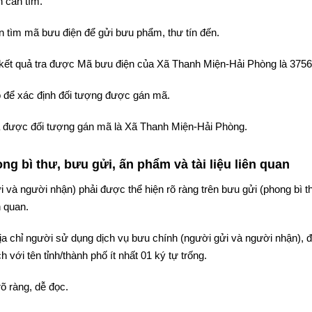
 cần tìm.
 tìm mã bưu điện để gửi bưu phẩm, thư tín đến.
ì kết quả tra được Mã bưu điện của Xã Thanh Miện-Hải Phòng là 3756
 để xác định đối tượng được gán mã.
tra được đối tượng gán mã là Xã Thanh Miện-Hải Phòng.
g bì thư, bưu gửi, ấn phẩm và tài liệu liên quan
i và người nhận) phải được thể hiện rõ ràng trên bưu gửi (phong bì t
n quan.
 địa chỉ người sử dụng dịch vụ bưu chính (người gửi và người nhận),
 với tên tỉnh/thành phố ít nhất 01 ký tự trống.
rõ ràng, dễ đọc.