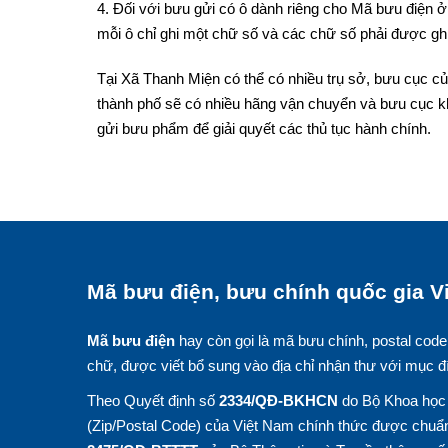
4. Đối với bưu gửi có ô dành riêng cho Mã bưu điện ở 
mỗi ô chỉ ghi một chữ số và các chữ số phải được ghi
Tại Xã Thanh Miện có thể có nhiều trụ sở, bưu cục củ
thành phố sẽ có nhiều hãng vận chuyển và bưu cục k
gửi bưu phẩm để giải quyết các thủ tục hành chính.
Mã bưu điện, bưu chính quốc gia Vi
Mã bưu điện
hay còn gọi là mã bưu chính, postal code
chữ, được viết bổ sung vào địa chỉ nhận thư với mục đ
Theo Quyết định số
2334/QĐ-BKHCN
do Bộ Khoa học 
(Zip/Postal Code) của Việt Nam chính thức được chuẩn