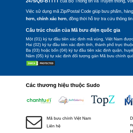
2475/QĐ-BTTTT
của Bộ Thông tin và Truyền thông, vố
Việc sử dụng mã Zip/Postal Code giúp bưu phẩm, hàng 
hơn, chính xác hơn
, đồng thời hỗ trợ tra cứu thông ti
Cấu trúc chuẩn của Mã bưu điện quốc gia
Một (01) ký tự đầu tiên xác định mã vùng, Việt Nam được
Hai (02) ký tự đầu tiên xác định tỉnh, thành phố trực thu
Ba (03) hoặc bốn (04) ký tự đầu tiên xác định quận, hu
Năm (05) ký tự xác định đối tượng gán Mã bưu chính quố
Các thương hiệu thuộc Sudo
Mã bưu chính Việt Nam
D
n
Liên hệ
H