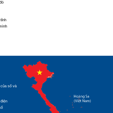
 đó
tỉnh
 mình
 của số và
 điện
số