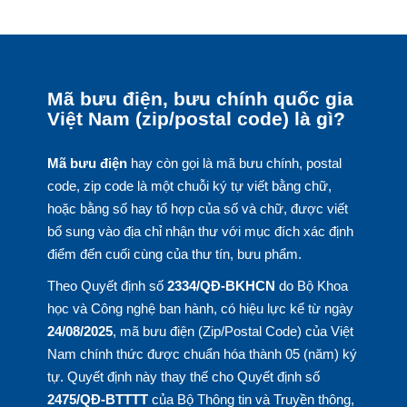
Mã bưu điện, bưu chính quốc gia
Việt Nam (zip/postal code) là gì?
Mã bưu điện
hay còn gọi là mã bưu chính, postal
code, zip code là một chuỗi ký tự viết bằng chữ,
hoặc bằng số hay tổ hợp của số và chữ, được viết
bổ sung vào địa chỉ nhận thư với mục đích xác định
điểm đến cuối cùng của thư tín, bưu phẩm.
Theo Quyết định số
2334/QĐ-BKHCN
do Bộ Khoa
học và Công nghệ ban hành, có hiệu lực kể từ ngày
24/08/2025
, mã bưu điện (Zip/Postal Code) của Việt
Nam chính thức được chuẩn hóa thành 05 (năm) ký
tự. Quyết định này thay thế cho Quyết định số
2475/QĐ-BTTTT
của Bộ Thông tin và Truyền thông,