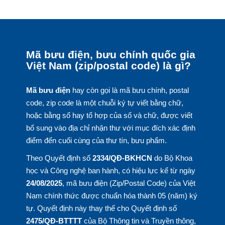
Mã bưu điện, bưu chính quốc gia
Việt Nam (zip/postal code) là gì?
Mã bưu điện
hay còn gọi là mã bưu chính, postal
code, zip code là một chuỗi ký tự viết bằng chữ,
hoặc bằng số hay tổ hợp của số và chữ, được viết
bổ sung vào địa chỉ nhận thư với mục đích xác định
điểm đến cuối cùng của thư tín, bưu phẩm.
Theo Quyết định số
2334/QĐ-BKHCN
do Bộ Khoa
học và Công nghệ ban hành, có hiệu lực kể từ ngày
24/08/2025
, mã bưu điện (Zip/Postal Code) của Việt
Nam chính thức được chuẩn hóa thành 05 (năm) ký
tự. Quyết định này thay thế cho Quyết định số
2475/QĐ-BTTTT
của Bộ Thông tin và Truyền thông,