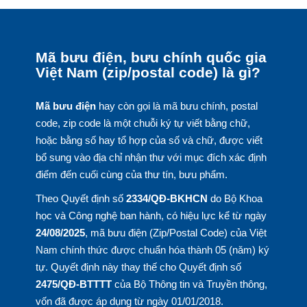
Mã bưu điện, bưu chính quốc gia
Việt Nam (zip/postal code) là gì?
Mã bưu điện
hay còn gọi là mã bưu chính, postal
code, zip code là một chuỗi ký tự viết bằng chữ,
hoặc bằng số hay tổ hợp của số và chữ, được viết
bổ sung vào địa chỉ nhận thư với mục đích xác định
điểm đến cuối cùng của thư tín, bưu phẩm.
Theo Quyết định số
2334/QĐ-BKHCN
do Bộ Khoa
học và Công nghệ ban hành, có hiệu lực kể từ ngày
24/08/2025
, mã bưu điện (Zip/Postal Code) của Việt
Nam chính thức được chuẩn hóa thành 05 (năm) ký
tự. Quyết định này thay thế cho Quyết định số
2475/QĐ-BTTTT
của Bộ Thông tin và Truyền thông,
vốn đã được áp dụng từ ngày 01/01/2018.