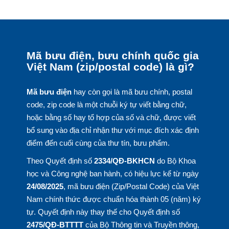
Mã bưu điện, bưu chính quốc gia
Việt Nam (zip/postal code) là gì?
Mã bưu điện
hay còn gọi là mã bưu chính, postal
code, zip code là một chuỗi ký tự viết bằng chữ,
hoặc bằng số hay tổ hợp của số và chữ, được viết
bổ sung vào địa chỉ nhận thư với mục đích xác định
điểm đến cuối cùng của thư tín, bưu phẩm.
Theo Quyết định số
2334/QĐ-BKHCN
do Bộ Khoa
học và Công nghệ ban hành, có hiệu lực kể từ ngày
24/08/2025
, mã bưu điện (Zip/Postal Code) của Việt
Nam chính thức được chuẩn hóa thành 05 (năm) ký
tự. Quyết định này thay thế cho Quyết định số
2475/QĐ-BTTTT
của Bộ Thông tin và Truyền thông,