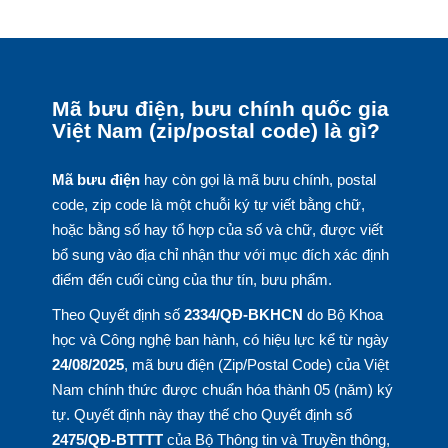
Mã bưu điện, bưu chính quốc gia
Việt Nam (zip/postal code) là gì?
Mã bưu điện
hay còn gọi là mã bưu chính, postal
code, zip code là một chuỗi ký tự viết bằng chữ,
hoặc bằng số hay tổ hợp của số và chữ, được viết
bổ sung vào địa chỉ nhận thư với mục đích xác định
điểm đến cuối cùng của thư tín, bưu phẩm.
Theo Quyết định số
2334/QĐ-BKHCN
do Bộ Khoa
học và Công nghệ ban hành, có hiệu lực kể từ ngày
24/08/2025
, mã bưu điện (Zip/Postal Code) của Việt
Nam chính thức được chuẩn hóa thành 05 (năm) ký
tự. Quyết định này thay thế cho Quyết định số
2475/QĐ-BTTTT
của Bộ Thông tin và Truyền thông,