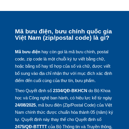
Mã bưu điện, bưu chính quốc gia
Việt Nam (zip/postal code) là gì?
Mã bưu điện
hay còn gọi là mã bưu chính, postal
code, zip code là một chuỗi ký tự viết bằng chữ,
hoặc bằng số hay tổ hợp của số và chữ, được viết
bổ sung vào địa chỉ nhận thư với mục đích xác định
điểm đến cuối cùng của thư tín, bưu phẩm.
Theo Quyết định số
2334/QĐ-BKHCN
do Bộ Khoa
học và Công nghệ ban hành, có hiệu lực kể từ ngày
24/08/2025
, mã bưu điện (Zip/Postal Code) của Việt
Nam chính thức được chuẩn hóa thành 05 (năm) ký
tự. Quyết định này thay thế cho Quyết định số
2475/QĐ-BTTTT
của Bộ Thông tin và Truyền thông,