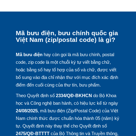
Mã bưu điện, bưu chính quốc gia
Việt Nam (zip/postal code) là gì?
Mã bưu điện
hay còn gọi là mã bưu chính, postal
code, zip code là một chuỗi ký tự viết bằng chữ,
hoặc bằng số hay tổ hợp của số và chữ, được viết
bổ sung vào địa chỉ nhận thư với mục đích xác định
điểm đến cuối cùng của thư tín, bưu phẩm.
Theo Quyết định số
2334/QĐ-BKHCN
do Bộ Khoa
học và Công nghệ ban hành, có hiệu lực kể từ ngày
24/08/2025
, mã bưu điện (Zip/Postal Code) của Việt
Nam chính thức được chuẩn hóa thành 05 (năm) ký
tự. Quyết định này thay thế cho Quyết định số
2475/QĐ-BTTTT
của Bộ Thông tin và Truyền thông,