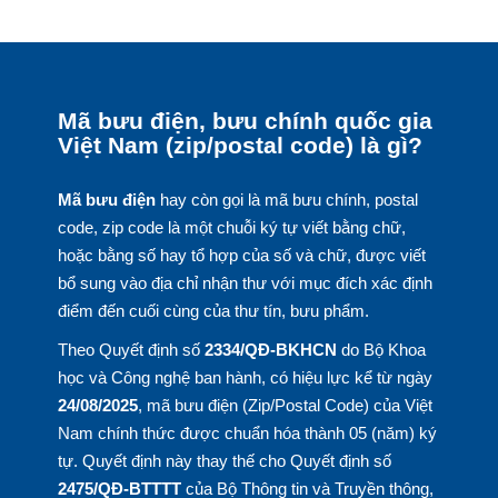
Mã bưu điện, bưu chính quốc gia
Việt Nam (zip/postal code) là gì?
Mã bưu điện
hay còn gọi là mã bưu chính, postal
code, zip code là một chuỗi ký tự viết bằng chữ,
hoặc bằng số hay tổ hợp của số và chữ, được viết
bổ sung vào địa chỉ nhận thư với mục đích xác định
điểm đến cuối cùng của thư tín, bưu phẩm.
Theo Quyết định số
2334/QĐ-BKHCN
do Bộ Khoa
học và Công nghệ ban hành, có hiệu lực kể từ ngày
24/08/2025
, mã bưu điện (Zip/Postal Code) của Việt
Nam chính thức được chuẩn hóa thành 05 (năm) ký
tự. Quyết định này thay thế cho Quyết định số
2475/QĐ-BTTTT
của Bộ Thông tin và Truyền thông,