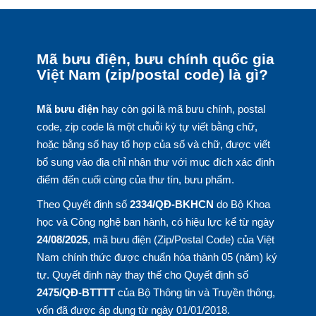
Mã bưu điện, bưu chính quốc gia
Việt Nam (zip/postal code) là gì?
Mã bưu điện
hay còn gọi là mã bưu chính, postal
code, zip code là một chuỗi ký tự viết bằng chữ,
hoặc bằng số hay tổ hợp của số và chữ, được viết
bổ sung vào địa chỉ nhận thư với mục đích xác định
điểm đến cuối cùng của thư tín, bưu phẩm.
Theo Quyết định số
2334/QĐ-BKHCN
do Bộ Khoa
học và Công nghệ ban hành, có hiệu lực kể từ ngày
24/08/2025
, mã bưu điện (Zip/Postal Code) của Việt
Nam chính thức được chuẩn hóa thành 05 (năm) ký
tự. Quyết định này thay thế cho Quyết định số
2475/QĐ-BTTTT
của Bộ Thông tin và Truyền thông,
vốn đã được áp dụng từ ngày 01/01/2018.