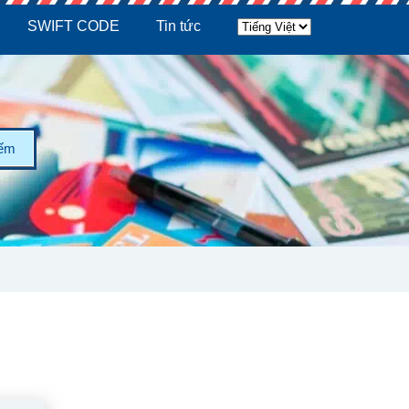
SWIFT CODE
Tin tức
iếm