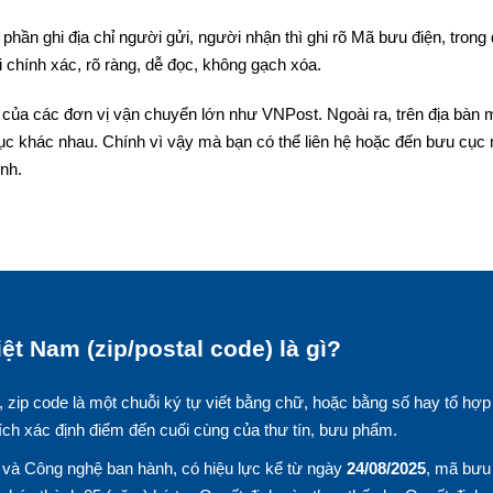
phần ghi địa chỉ người gửi, người nhận thì ghi rõ Mã bưu điện, trong
 chính xác, rõ ràng, dễ đọc, không gạch xóa.
 của các đơn vị vận chuyển lớn như VNPost. Ngoài ra, trên địa bàn 
ục khác nhau. Chính vì vậy mà bạn có thể liên hệ hoặc đến bưu cục
nh.
ệt Nam (zip/postal code) là gì?
, zip code là một chuỗi ký tự viết bằng chữ, hoặc bằng số hay tổ hợp
ích xác định điểm đến cuối cùng của thư tín, bưu phẩm.
và Công nghệ ban hành, có hiệu lực kể từ ngày
24/08/2025
, mã bưu