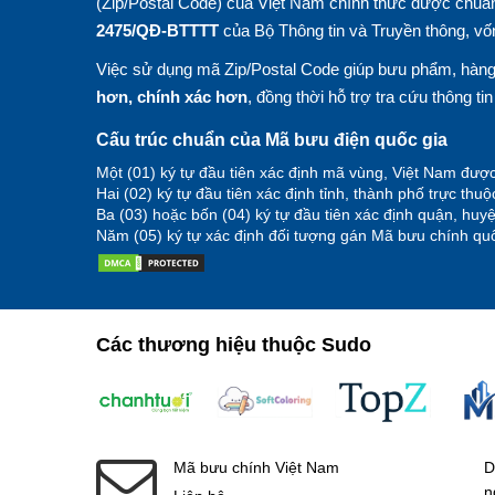
(Zip/Postal Code) của Việt Nam chính thức được chuẩn
2475/QĐ-BTTTT
của Bộ Thông tin và Truyền thông, vố
Việc sử dụng mã Zip/Postal Code giúp bưu phẩm, hàng 
hơn, chính xác hơn
, đồng thời hỗ trợ tra cứu thông ti
Cấu trúc chuẩn của Mã bưu điện quốc gia
Một (01) ký tự đầu tiên xác định mã vùng, Việt Nam được
Hai (02) ký tự đầu tiên xác định tỉnh, thành phố trực thu
Ba (03) hoặc bốn (04) ký tự đầu tiên xác định quận, hu
Năm (05) ký tự xác định đối tượng gán Mã bưu chính quố
Các thương hiệu thuộc Sudo
Mã bưu chính Việt Nam
D
n