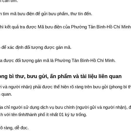
 cần tìm.
 tìm mã bưu điện để gửi bưu phẩm, thư tín đến.
 thì kết quả tra được Mã bưu điện của Phường Tân Bình-Hồ Chí Minh
 để xác định đối tượng được gán mã.
ả tra được đối tượng gán mã là Phường Tân Bình-Hồ Chí Minh.
g bì thư, bưu gửi, ấn phẩm và tài liệu liên quan
i và người nhận) phải được thể hiện rõ ràng trên bưu gửi (phong bì t
n quan.
 địa chỉ người sử dụng dịch vụ bưu chính (người gửi và người nhận),
 với tên tỉnh/thành phố ít nhất 01 ký tự trống.
rõ ràng, dễ đọc.