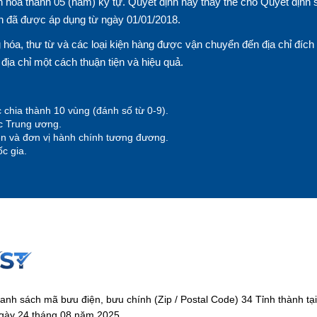
 hóa thành 05 (năm) ký tự. Quyết định này thay thế cho Quyết định 
n đã được áp dụng từ ngày 01/01/2018.
hóa, thư từ và các loại kiện hàng được vận chuyển đến địa chỉ đích
n địa chỉ một cách thuận tiện và hiệu quả.
 chia thành 10 vùng (đánh số từ 0-9).
ộc Trung ương.
yện và đơn vị hành chính tương đương.
c gia.
anh sách mã bưu điện, bưu chính (Zip / Postal Code) 34 Tỉnh thành 
gày 24 tháng 08 năm 2025.