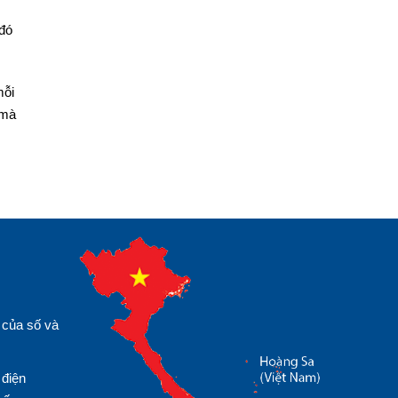
 đó
mỗi
 mà
 của số và
 điện