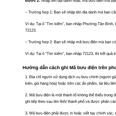
Bước 2:
Nhập tên địa danh hoặc mã bưu điện mà bạn
– Trường hợp 1: Bạn sẽ nhập tên địa danh mà bạn cần
Ví dụ: Tại ô "Tìm kiếm", bạn nhập Phường Tân Bình,
72123.
– Trường hợp 2: Bạn sẽ nhập mã bưu điện mà bạn có
Ví dụ: Tại ô "Tìm kiếm", bạn nhập 72123, thì kết qu
Hướng dẫn cách ghi Mã bưu điện trên phon
1. Địa chỉ người sử dụng dịch vụ bưu chính (người gử
kiện, gói hàng hóa) hoặc trên các ấn phẩm, tài liệu liê
2. Mã bưu điện là một thành tố không thể thiếu trong
ghi tiếp theo sau tên tỉnh/ thành phố và được phân cách
3. Mã bưu điện phải được in hoặc viết tay chính xác, 