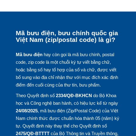
Mã bưu điện, bưu chính quốc gia
Việt Nam (zip/postal code) là gì?
Mã bưu điện
hay còn gọi là mã bưu chính, postal
code, zip code là một chuỗi ký tự viết bằng chữ,
hoặc bằng số hay tổ hợp của số và chữ, được viết
bổ sung vào địa chỉ nhận thư với mục đích xác định
điểm đến cuối cùng của thư tín, bưu phẩm.
Theo Quyết định số
2334/QĐ-BKHCN
do Bộ Khoa
học và Công nghệ ban hành, có hiệu lực kể từ ngày
24/08/2025
, mã bưu điện (Zip/Postal Code) của Việt
Nam chính thức được chuẩn hóa thành 05 (năm) ký
tự. Quyết định này thay thế cho Quyết định số
2475/QĐ-BTTTT
của Bộ Thông tin và Truyền thông,