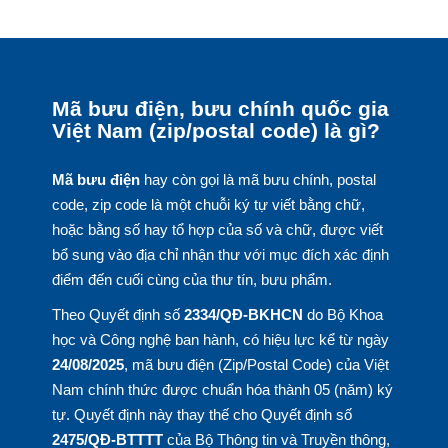
Mã bưu điện, bưu chính quốc gia
Việt Nam (zip/postal code) là gì?
Mã bưu điện
hay còn gọi là mã bưu chính, postal
code, zip code là một chuỗi ký tự viết bằng chữ,
hoặc bằng số hay tổ hợp của số và chữ, được viết
bổ sung vào địa chỉ nhận thư với mục đích xác định
điểm đến cuối cùng của thư tín, bưu phẩm.
Theo Quyết định số
2334/QĐ-BKHCN
do Bộ Khoa
học và Công nghệ ban hành, có hiệu lực kể từ ngày
24/08/2025
, mã bưu điện (Zip/Postal Code) của Việt
Nam chính thức được chuẩn hóa thành 05 (năm) ký
tự. Quyết định này thay thế cho Quyết định số
2475/QĐ-BTTTT
của Bộ Thông tin và Truyền thông,