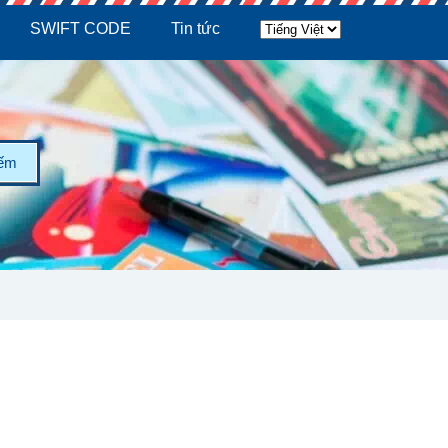
SWIFT CODE
Tin tức
iếm