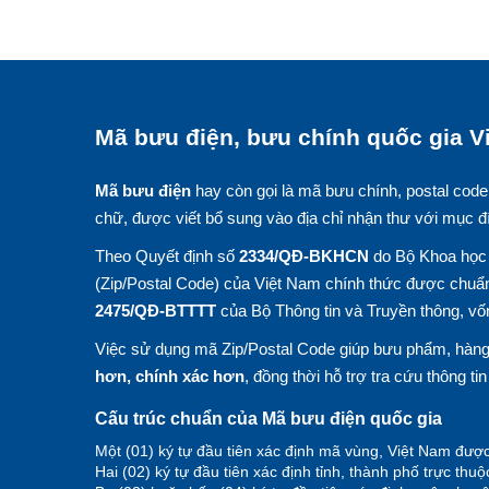
Mã bưu điện, bưu chính quốc gia Vi
Mã bưu điện
hay còn gọi là mã bưu chính, postal code
chữ, được viết bổ sung vào địa chỉ nhận thư với mục đ
Theo Quyết định số
2334/QĐ-BKHCN
do Bộ Khoa học 
(Zip/Postal Code) của Việt Nam chính thức được chuẩn
2475/QĐ-BTTTT
của Bộ Thông tin và Truyền thông, vố
Việc sử dụng mã Zip/Postal Code giúp bưu phẩm, hàng 
hơn, chính xác hơn
, đồng thời hỗ trợ tra cứu thông ti
Cấu trúc chuẩn của Mã bưu điện quốc gia
Một (01) ký tự đầu tiên xác định mã vùng, Việt Nam được
Hai (02) ký tự đầu tiên xác định tỉnh, thành phố trực thu