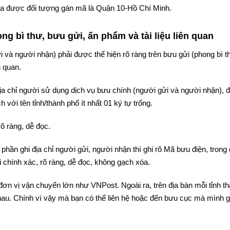
 tra được đối tượng gán mã là Quận 10-Hồ Chí Minh.
g bì thư, bưu gửi, ấn phẩm và tài liệu liên quan
i và người nhận) phải được thể hiện rõ ràng trên bưu gửi (phong bì t
n quan.
 địa chỉ người sử dụng dịch vụ bưu chính (người gửi và người nhận),
 với tên tỉnh/thành phố ít nhất 01 ký tự trống.
rõ ràng, dễ đọc.
phần ghi địa chỉ người gửi, người nhận thì ghi rõ Mã bưu điện, trong
 chính xác, rõ ràng, dễ đọc, không gạch xóa.
đơn vị vận chuyển lớn như VNPost. Ngoài ra, trên địa bàn mỗi tỉnh t
au. Chính vì vậy mà bạn có thể liên hệ hoặc đến bưu cục mà mình g