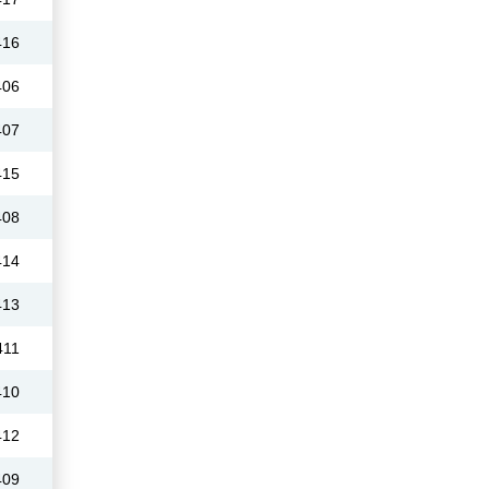
416
406
407
415
408
414
413
411
410
412
409