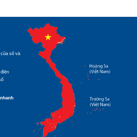
 của số và
 điện
số
nhanh