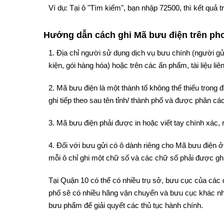
Ví dụ: Tại ô "Tìm kiếm", bạn nhập 72500, thì kết quả
Hướng dẫn cách ghi Mã bưu điện trên phon
1. Địa chỉ người sử dụng dịch vụ bưu chính (người gử
kiện, gói hàng hóa) hoặc trên các ấn phẩm, tài liệu liê
2. Mã bưu điện là một thành tố không thể thiếu trong
ghi tiếp theo sau tên tỉnh/ thành phố và được phân cách
3. Mã bưu điện phải được in hoặc viết tay chính xác, 
4. Đối với bưu gửi có ô dành riêng cho Mã bưu điện ở 
mỗi ô chỉ ghi một chữ số và các chữ số phải được ghi
Tại Quận 10 có thể có nhiều trụ sở, bưu cục của các 
phố sẽ có nhiều hãng vận chuyển và bưu cục khác nh
bưu phẩm để giải quyết các thủ tục hành chính.