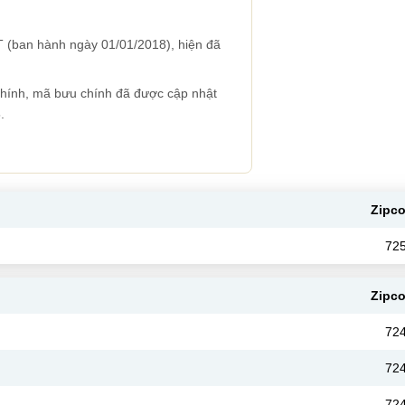
 (ban hành ngày 01/01/2018), hiện đã
 chính, mã bưu chính đã được cập nhật
.
Zipc
72
Zipc
72
72
72