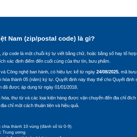
ệt Nam (zip/postal code) là gì?
, zip code là một chuỗi ký tự viết bằng chữ, hoặc bằng số hay tổ hợp
ích xác định điểm đến cuối cùng của thư tín, bưu phẩm.
và Công nghệ ban hành, có hiệu lực kể từ ngày
24/08/2025
, mã bưu
 hóa thành 05 (năm) ký tự. Quyết định này thay thế cho Quyết định 
n đã được áp dụng từ ngày 01/01/2018.
hóa, thư từ và các loại kiện hàng được vận chuyển đến địa chỉ đích
n địa chỉ một cách thuận tiện và hiệu quả.
 chia thành 10 vùng (đánh số từ 0-9).
ộc Trung ương.