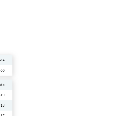
ode
500
ode
419
418
417