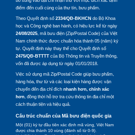
bổ sung vào địa chỉ nhận thư với mục đích xác định
điểm đến cuối cùng của thư tín, bưu phẩm.
Theo Quyết định số
2334/QĐ-BKHCN
do Bộ Khoa
học và Công nghệ ban hành, có hiệu lực kể từ ngày
24/08/2025
, mã bưu điện (Zip/Postal Code) của Việt
Nam chính thức được chuẩn hóa thành 05 (năm) ký
tự. Quyết định này thay thế cho Quyết định số
2475/QĐ-BTTTT
của Bộ Thông tin và Truyền thông,
vốn đã được áp dụng từ ngày 01/01/2018.
Việc sử dụng mã Zip/Postal Code giúp bưu phẩm,
hàng hóa, thư từ và các loại kiện hàng được vận
chuyển đến địa chỉ đích
nhanh hơn, chính xác
hơn
, đồng thời hỗ trợ tra cứu thông tin địa chỉ một
cách thuận tiện và hiệu quả.
Cấu trúc chuẩn của Mã bưu điện quốc gia
Một (01) ký tự đầu tiên xác định mã vùng, Việt Nam
được chia thành 10 vùng (đánh số từ 0-9).