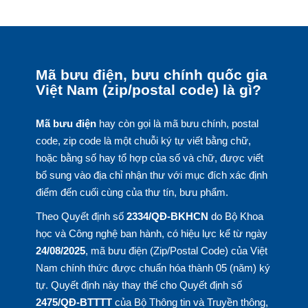
Mã bưu điện, bưu chính quốc gia
Việt Nam (zip/postal code) là gì?
Mã bưu điện
hay còn gọi là mã bưu chính, postal
code, zip code là một chuỗi ký tự viết bằng chữ,
hoặc bằng số hay tổ hợp của số và chữ, được viết
bổ sung vào địa chỉ nhận thư với mục đích xác định
điểm đến cuối cùng của thư tín, bưu phẩm.
Theo Quyết định số
2334/QĐ-BKHCN
do Bộ Khoa
học và Công nghệ ban hành, có hiệu lực kể từ ngày
24/08/2025
, mã bưu điện (Zip/Postal Code) của Việt
Nam chính thức được chuẩn hóa thành 05 (năm) ký
tự. Quyết định này thay thế cho Quyết định số
2475/QĐ-BTTTT
của Bộ Thông tin và Truyền thông,