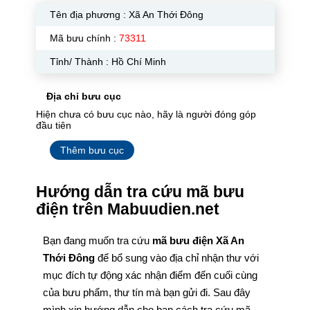
Tên địa phương :
Xã An Thới Đông
Mã bưu chính :
73311
Tỉnh/ Thành : Hồ Chí Minh
Địa chỉ bưu cục
Hiện chưa có bưu cục nào, hãy là người đóng góp
đầu tiên
Thêm bưu cục
Hướng dẫn tra cứu mã bưu
điện trên Mabuudien.net
Bạn đang muốn tra cứu
mã bưu điện Xã An
Thới Đông
để bổ sung vào địa chỉ nhận thư với
mục đích tự động xác nhận điểm đến cuối cùng
của bưu phẩm, thư tín mà bạn gửi đi. Sau đây
mình xin hướng dẫn cho bạn cách tra cứu mã