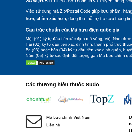
2475/QĐ-BTTTT
của Bộ Thông tin và Truyền thông, vố
Việc sử dụng mã Zip/Postal Code giúp bưu phẩm, hàng 
hơn, chính xác hơn
, đồng thời hỗ trợ tra cứu thông ti
Cấu trúc chuẩn của Mã bưu điện quốc gia
Một (01) ký tự đầu tiên xác định mã vùng, Việt Nam được
Hai (02) ký tự đầu tiên xác định tỉnh, thành phố trực thu
Ba (03) hoặc bốn (04) ký tự đầu tiên xác định quận, hu
Năm (05) ký tự xác định đối tượng gán Mã bưu chính quố
Các thương hiệu thuộc Sudo
Mã bưu chính Việt Nam
D
n
Liên hệ
H