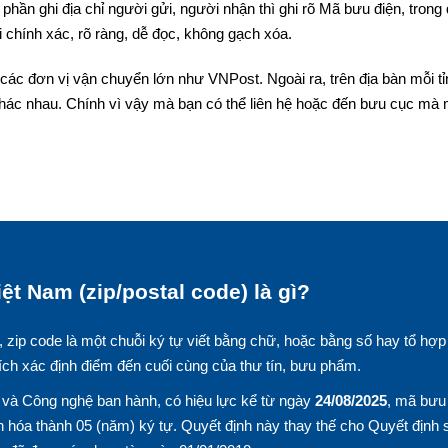
phần ghi địa chỉ người gửi, người nhận thì ghi rõ Mã bưu điện, trong
 chính xác, rõ ràng, dễ đọc, không gạch xóa.
các đơn vị vận chuyển lớn như VNPost. Ngoài ra, trên địa bàn mỗi tỉ
hác nhau. Chính vì vậy mà bạn có thể liên hệ hoặc đến bưu cục mà
ệt Nam (zip/postal code) là gì?
, zip code là một chuỗi ký tự viết bằng chữ, hoặc bằng số hay tổ hợp
ích xác định điểm đến cuối cùng của thư tín, bưu phẩm.
và Công nghệ ban hành, có hiệu lực kể từ ngày
24/08/2025
, mã bưu
 hóa thành 05 (năm) ký tự. Quyết định này thay thế cho Quyết định 