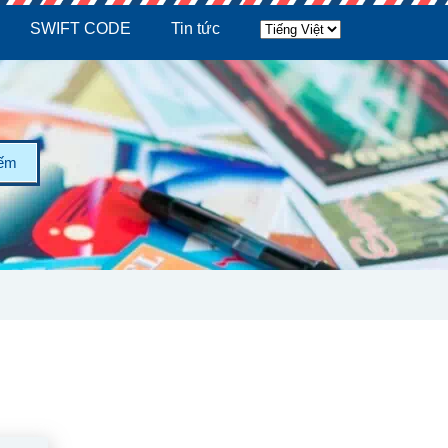
SWIFT CODE
Tin tức
iếm