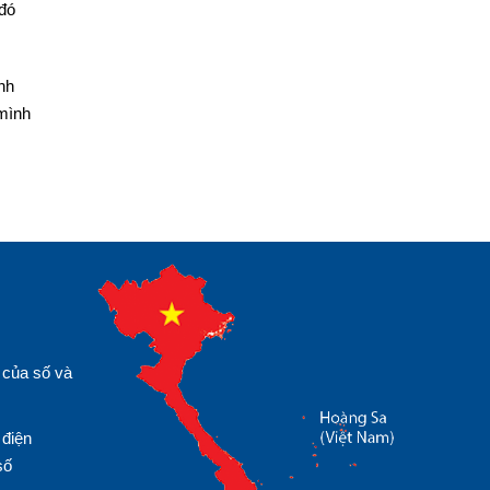
 đó
nh
 mình
 của số và
 điện
số