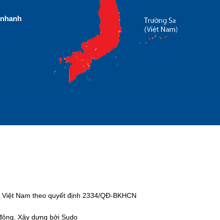
nhanh
tại Việt Nam theo quyết định 2334/QĐ-BKHCN
 động. Xây dựng bởi Sudo