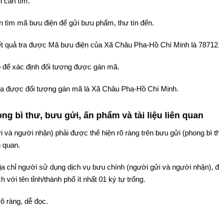
 cần tìm.
 tìm mã bưu điện để gửi bưu phẩm, thư tín đến.
kết quả tra được Mã bưu điện của Xã Châu Pha-Hồ Chí Minh là 78712
 để xác định đối tượng được gán mã.
ả tra được đối tượng gán mã là Xã Châu Pha-Hồ Chí Minh.
g bì thư, bưu gửi, ấn phẩm và tài liệu liên quan
i và người nhận) phải được thể hiện rõ ràng trên bưu gửi (phong bì t
n quan.
 địa chỉ người sử dụng dịch vụ bưu chính (người gửi và người nhận),
 với tên tỉnh/thành phố ít nhất 01 ký tự trống.
rõ ràng, dễ đọc.