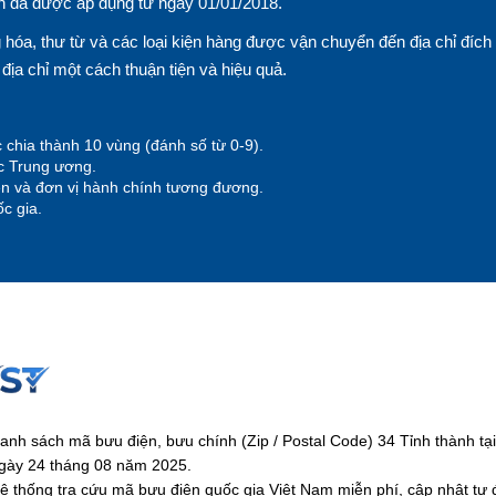
n đã được áp dụng từ ngày 01/01/2018.
hóa, thư từ và các loại kiện hàng được vận chuyển đến địa chỉ đích
n địa chỉ một cách thuận tiện và hiệu quả.
 chia thành 10 vùng (đánh số từ 0-9).
ộc Trung ương.
yện và đơn vị hành chính tương đương.
c gia.
anh sách mã bưu điện, bưu chính (Zip / Postal Code) 34 Tỉnh thành 
gày 24 tháng 08 năm 2025.
ệ thống tra cứu mã bưu điện quốc gia Việt Nam miễn phí, cập nhật tự