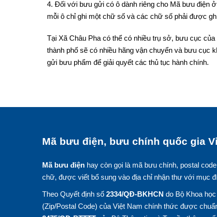
4. Đối với bưu gửi có ô dành riêng cho Mã bưu điện ở 
mỗi ô chỉ ghi một chữ số và các chữ số phải được ghi
Tại Xã Châu Pha có thể có nhiều trụ sở, bưu cục của 
thành phố sẽ có nhiều hãng vận chuyển và bưu cục k
gửi bưu phẩm để giải quyết các thủ tục hành chính.
Mã bưu điện, bưu chính quốc gia Vi
Mã bưu điện
hay còn gọi là mã bưu chính, postal code
chữ, được viết bổ sung vào địa chỉ nhận thư với mục đ
Theo Quyết định số
2334/QĐ-BKHCN
do Bộ Khoa học 
(Zip/Postal Code) của Việt Nam chính thức được chuẩn