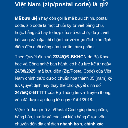
Việt Nam (zip/postal code) là gì?
Mã bưu điện
hay còn gọi là mã bưu chính, postal
code, zip code là một chuỗi ký tự viết bằng chữ,
hoặc bằng số hay tổ hợp của số và chữ, được viết
bổ sung vào địa chỉ nhận thư với mục đích xác định
điểm đến cuối cùng của thư tín, bưu phẩm.
Theo Quyết định số
2334/QĐ-BKHCN
do Bộ Khoa
học và Công nghệ ban hành, có hiệu lực kể từ ngày
24/08/2025
, mã bưu điện (Zip/Postal Code) của Việt
Nam chính thức được chuẩn hóa thành 05 (năm) ký
tự. Quyết định này thay thế cho Quyết định số
2475/QĐ-BTTTT
của Bộ Thông tin và Truyền thông,
vốn đã được áp dụng từ ngày 01/01/2018.
Việc sử dụng mã Zip/Postal Code giúp bưu phẩm,
hàng hóa, thư từ và các loại kiện hàng được vận
chuyển đến địa chỉ đích
nhanh hơn, chính xác