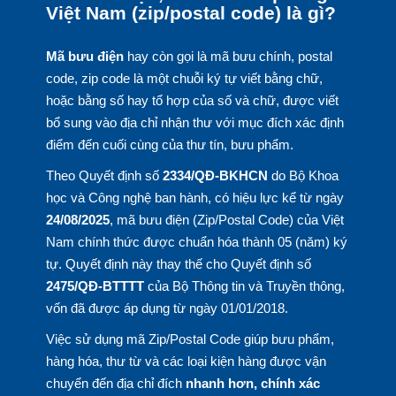
Việt Nam (zip/postal code) là gì?
Mã bưu điện
hay còn gọi là mã bưu chính, postal
code, zip code là một chuỗi ký tự viết bằng chữ,
hoặc bằng số hay tổ hợp của số và chữ, được viết
bổ sung vào địa chỉ nhận thư với mục đích xác định
điểm đến cuối cùng của thư tín, bưu phẩm.
Theo Quyết định số
2334/QĐ-BKHCN
do Bộ Khoa
học và Công nghệ ban hành, có hiệu lực kể từ ngày
24/08/2025
, mã bưu điện (Zip/Postal Code) của Việt
Nam chính thức được chuẩn hóa thành 05 (năm) ký
tự. Quyết định này thay thế cho Quyết định số
2475/QĐ-BTTTT
của Bộ Thông tin và Truyền thông,
vốn đã được áp dụng từ ngày 01/01/2018.
Việc sử dụng mã Zip/Postal Code giúp bưu phẩm,
hàng hóa, thư từ và các loại kiện hàng được vận
chuyển đến địa chỉ đích
nhanh hơn, chính xác