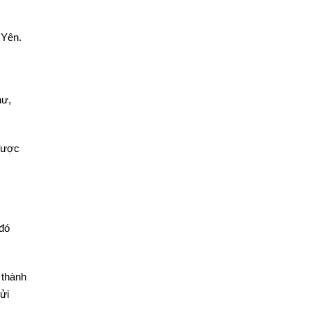
 Yên.
hư,
 được
 đó
 thành
ửi