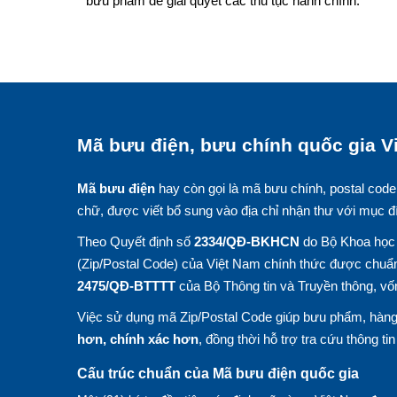
bưu phẩm để giải quyết các thủ tục hành chính.
Mã bưu điện, bưu chính quốc gia Vi
Mã bưu điện
hay còn gọi là mã bưu chính, postal code
chữ, được viết bổ sung vào địa chỉ nhận thư với mục đ
Theo Quyết định số
2334/QĐ-BKHCN
do Bộ Khoa học 
(Zip/Postal Code) của Việt Nam chính thức được chuẩn
2475/QĐ-BTTTT
của Bộ Thông tin và Truyền thông, vố
Việc sử dụng mã Zip/Postal Code giúp bưu phẩm, hàng 
hơn, chính xác hơn
, đồng thời hỗ trợ tra cứu thông ti
Cấu trúc chuẩn của Mã bưu điện quốc gia