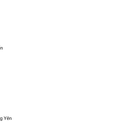
ến
ng Yên