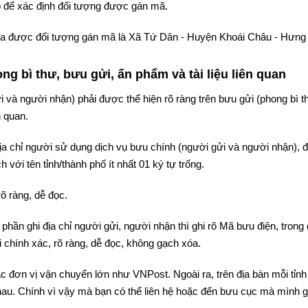
 để xác định đối tượng được gán mã.
ả tra được đối tượng gán mã là Xã Tứ Dân - Huyện Khoái Châu - Hưng
g bì thư, bưu gửi, ấn phẩm và tài liệu liên quan
i và người nhận) phải được thể hiện rõ ràng trên bưu gửi (phong bì t
n quan.
 địa chỉ người sử dụng dịch vụ bưu chính (người gửi và người nhận),
 với tên tỉnh/thành phố ít nhất 01 ký tự trống.
rõ ràng, dễ đọc.
phần ghi địa chỉ người gửi, người nhận thì ghi rõ Mã bưu điện, trong
 chính xác, rõ ràng, dễ đọc, không gạch xóa.
c đơn vị vận chuyển lớn như VNPost. Ngoài ra, trên địa bàn mỗi tỉnh
au. Chính vì vậy mà bạn có thể liên hệ hoặc đến bưu cục mà mình g