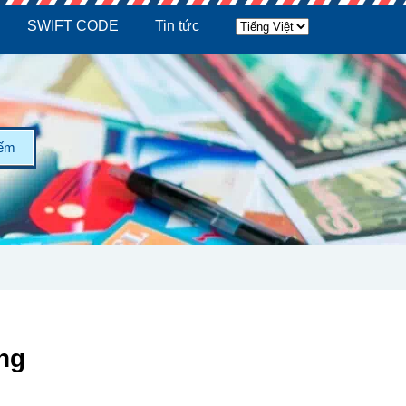
SWIFT CODE
Tin tức
iếm
ng