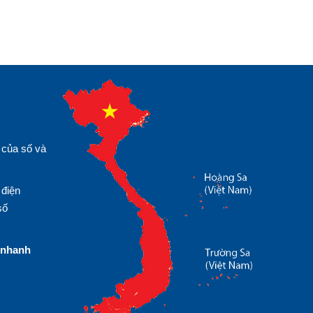
 của số và
 điện
số
nhanh