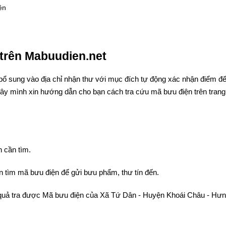
ên
trên Mabuudien.net
bổ sung vào địa chỉ nhận thư với mục đích tự động xác nhận điểm đ
đây mình xin hướng dẫn cho bạn cách tra cứu mã bưu điện trên trang
 cần tìm.
 tìm mã bưu điện để gửi bưu phẩm, thư tín đến.
ết quả tra được Mã bưu điện của Xã Tứ Dân - Huyện Khoái Châu - Hư