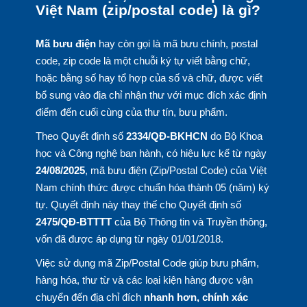
Việt Nam (zip/postal code) là gì?
Mã bưu điện
hay còn gọi là mã bưu chính, postal
code, zip code là một chuỗi ký tự viết bằng chữ,
hoặc bằng số hay tổ hợp của số và chữ, được viết
bổ sung vào địa chỉ nhận thư với mục đích xác định
điểm đến cuối cùng của thư tín, bưu phẩm.
Theo Quyết định số
2334/QĐ-BKHCN
do Bộ Khoa
học và Công nghệ ban hành, có hiệu lực kể từ ngày
24/08/2025
, mã bưu điện (Zip/Postal Code) của Việt
Nam chính thức được chuẩn hóa thành 05 (năm) ký
tự. Quyết định này thay thế cho Quyết định số
2475/QĐ-BTTTT
của Bộ Thông tin và Truyền thông,
vốn đã được áp dụng từ ngày 01/01/2018.
Việc sử dụng mã Zip/Postal Code giúp bưu phẩm,
hàng hóa, thư từ và các loại kiện hàng được vận
chuyển đến địa chỉ đích
nhanh hơn, chính xác