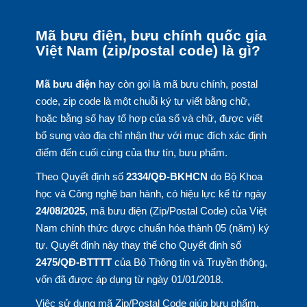
Mã bưu điện, bưu chính quốc gia
Việt Nam (zip/postal code) là gì?
Mã bưu điện
hay còn gọi là mã bưu chính, postal
code, zip code là một chuỗi ký tự viết bằng chữ,
hoặc bằng số hay tổ hợp của số và chữ, được viết
bổ sung vào địa chỉ nhận thư với mục đích xác định
điểm đến cuối cùng của thư tín, bưu phẩm.
Theo Quyết định số
2334/QĐ-BKHCN
do Bộ Khoa
học và Công nghệ ban hành, có hiệu lực kể từ ngày
24/08/2025
, mã bưu điện (Zip/Postal Code) của Việt
Nam chính thức được chuẩn hóa thành 05 (năm) ký
tự. Quyết định này thay thế cho Quyết định số
2475/QĐ-BTTTT
của Bộ Thông tin và Truyền thông,
vốn đã được áp dụng từ ngày 01/01/2018.
Việc sử dụng mã Zip/Postal Code giúp bưu phẩm,