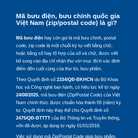
Mã bưu điện, bưu chính quốc gia
Việt Nam (zip/postal code) là gì?
Mã bưu điện
hay còn gọi là mã bưu chính, postal
code, zip code là một chuỗi ký tự viết bằng chữ,
hoặc bằng số hay tổ hợp của số và chữ, được viết
bổ sung vào địa chỉ nhận thư với mục đích xác định
điểm đến cuối cùng của thư tín, bưu phẩm.
Theo Quyết định số
2334/QĐ-BKHCN
do Bộ Khoa
học và Công nghệ ban hành, có hiệu lực kể từ ngày
24/08/2025
, mã bưu điện (Zip/Postal Code) của Việt
Nam chính thức được chuẩn hóa thành 05 (năm) ký
tự. Quyết định này thay thế cho Quyết định số
2475/QĐ-BTTTT
của Bộ Thông tin và Truyền thông,
vốn đã được áp dụng từ ngày 01/01/2018.
Việc sử dụng mã Zip/Postal Code giúp bưu phẩm,